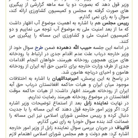
وزیر قول دهد که بصورت دو یا سه ماهه گزارشی از پیگیری
های صورت گرفته به مجلس و کمیسیون کشاورزی ارائه کند،
سوال را به رای نمی گذارم.
رییس مجلس
هم با اشاره به اهمیت موضوع آب اظهار داشت
که ما از بعد امنیت ملی به موضوع آب توجه می نماییم و دو
کمیسیون امنیت ملی و کشاورزی این مساله را پیگیری می
کنند.
در ادامه این جلسه
حبیب الله دهمرده
ضمن
طرح
سوال خود از
وزیر خارجه درباب علت عدم اقدام جدی در ارتباط با رودخانه
های مرزی همچون رودخانه هیرمند، خواهان انجام اقدامات
جدی از طرف وزارت خارجه برای تامین حق آبه ایران از رودخانه
هامون و احیای دریاچه هامون شد.
در پاسخ به این پرسش،
امیرعبداللهیان
با اشاره به اختلافات
موجود میان ایران و هیات حاکمه افغانستان درباب حق آبه
ایران از رودخانه هیرمند اظهار داشت: از هیات حاکمه موقت
افغانستان در موضوع رودخانه هیرمند رضایت نداریم.
در نهایت
نماینده زابل
بعد از استماع توضیحات وزیر اشاره
کرد: اگر وزیر امور خارجه قول دهند که این مساله را با جدیت
دنبال کرده و رییس مجلس شورای اسلامی نیز این مساله را
ضمانت کند بنده سوال خودرا به رای نمی گذارم.
قالیباف
در جریان بررسی سوال نماینده زابل از وزیر امور خارجه
اشاره کرد: هم دولت و هم مجلس شورای اسلامی اهتمام لازم