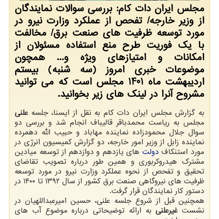
مجلس ایران دات کام: بررسی سوالات نمایندگان
از وزیر خارجه/ تفحص از عملکرد وزارت نیرو در
مورد توسعه ظرفیت های صنعت برق/ مخالفت
با یک فوریت طرح منع استفاده مسئولان از
امکانات و امتیازهای ویژه و... همچون
موضوعات خبری امروز (سه شنبه) بیستم
اردیبهشت ماه 1401 مجلس است که می توانید
مشروح آنرا در لینک های زیر بخوانید.
به گزارش مجلس ایران دات کام به نقل از ایسنا، جلسه
علنی
مجلس به ریاست محمدباقر قالیباف انجام شد و بررسی دو
سوال جلال محمودزاده نماینده مهاباد و حبیب الله دهمرده
نماینده زابل از وزیر امور خارجه، دو گزارش کمیسیون انرژی در
مورد استنکاف
دولت
های یازدهم و دوازدهم از توسعه میادین
مشترک هیدروکربوری و همین طور درباره تصویب تقاضای
تحقیق و تفحص از نحوه عملکرد وزارت نیرو در مورد توسعه
ظرفیت های نیروگاهی صنعت برق کشور از سال ۱۳۹۲ تا ۱۴۰۰ در
دستور کار نمایندگان قرار گرفت.
همچنین قبل از شروع جلسه علنی، حسین امیرعبداللهیان در
نشست
غیرعلنی
به ارائه توضیحاتی درباره موضوع آب های