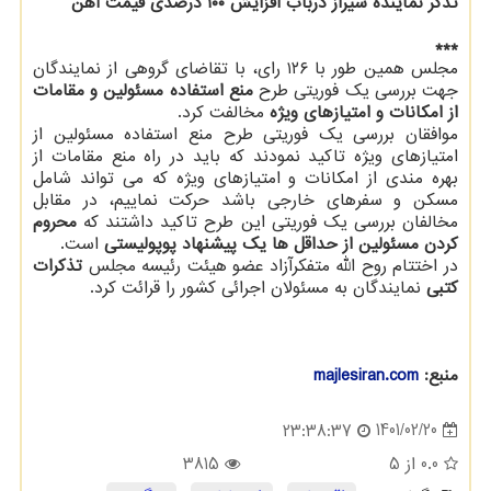
تذکر نماینده شیراز درباب افزایش ۱۰۰ درصدی قیمت آهن
***
مجلس همین طور با ۱۲۶ رای، با تقاضای گروهی از نمایندگان
جهت بررسی یک فوریتی طرح
منع استفاده مسئولین و مقامات
از امکانات و امتیازهای ویژه
مخالفت کرد.
موافقان بررسی یک فوریتی طرح منع استفاده مسئولین از
امتیازهای ویژه تاکید نمودند که باید در راه منع مقامات از
بهره مندی از امکانات و امتیازهای ویژه که می تواند شامل
مسکن و سفرهای خارجی باشد حرکت نماییم، در مقابل
مخالفان بررسی یک فوریتی این طرح تاکید داشتند که
محروم
کردن مسئولین از حداقل ها یک پیشنهاد پوپولیستی
است.
در اختتام روح الله متفکرآزاد عضو هیئت رئیسه مجلس
تذکرات
کتبی
نمایندگان به مسئولان اجرائی کشور را قرائت کرد.
منبع:
majlesiran.com
1401/02/20
23:38:37
0.0
از 5
3815