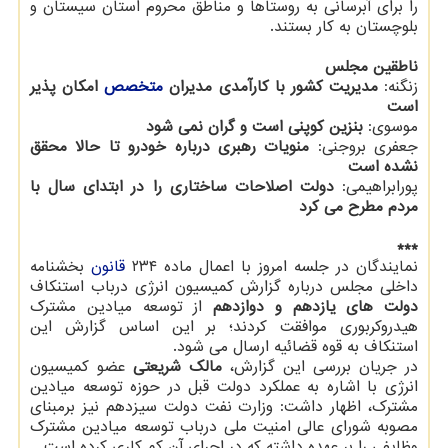
را برای آبرسانی به روستاها و مناطق محروم استان سیستان و
بلوچستان به کار بستند.
ناطقین مجلس
زنگنه:
مدیریت کشور با کارآمدی مدیران
متخصص
امکان پذیر
است
موسوی:
بنزین کوپنی است و گران نمی شود
جعفری بروجنی:
منویات رهبری درباره خودرو تا حالا محقق
نشده است
پورابراهیمی:
دولت اصلاحات ساختاری را در ابتدای سال با
مردم مطرح می کرد
***
نمایندگان در جلسه امروز با اعمال ماده ۲۳۴
قانون
بخشنامه
داخلی مجلس درباره گزارش کمیسیون انرژی درباب استنکاف
دولت های یازدهم و دوازدهم
از توسعه میادین مشترک
هیدروکربوری موافقت کردند؛ بر این اساس گزارش این
استنکاف به قوه قضائیه ارسال می شود.
در جریان بررسی این گزارش،
مالک شریعتی
عضو کمیسیون
انرژی با اشاره به عملکرد دولت قبل در حوزه توسعه میادین
مشترک، اظهار داشت: وزارت نفت دولت سیزدهم نیز برمبنای
مصوبه شورای عالی امنیت ملی درباب توسعه میادین مشترک
وظایفی را بر عهده داشته که در اجرای آن کم کاری کرده است.