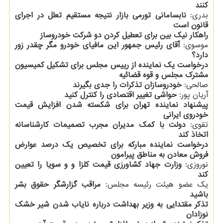
کنند
بدری:
نابسامانی تورمی بازار نتیجه مستقیم تعلل در اجرای
قانون است
راهکار نیک بین برای تعطیل کردن دو شرکت خودروساز
موسوی:
آقای رئیس جمهور این مافیای خودرو مگر چقدر زور
دارد؟
درخواست یک نماینده از رییس مجلس برای تشکیل کمیسیون
مشترک مجلس و قوه قضائیه
صالحی:
خودروسازان تذکرات را جدی بگیرند
آریان پور:
حواشی تغییر اقتصادی را کنترل کنید
پیشنهاد نماینده تهران برای شکسته شدن افزایش قیمت
خودروی ایرانی
تقوی:
دولت با کمک مدیران مجرب تصمیمات کارشناسانه
اتخاذ کند
درخواست نماینده مبارکه برای تخصیص یک درصد عوارض
فروش معادن به مناطق پیرامون
نوروزی:
وزارت جهاد کشاورزی قیمت کلزا و و سویا را تعیین
کند
یک عضو هیئت رئیسه مجلس:
مراقب گزارشگر حقوق بشر
باشید
تذکر مقتدایی به وزیر بهداشت درباره نایاب شدن شیر خشک
نوزادان