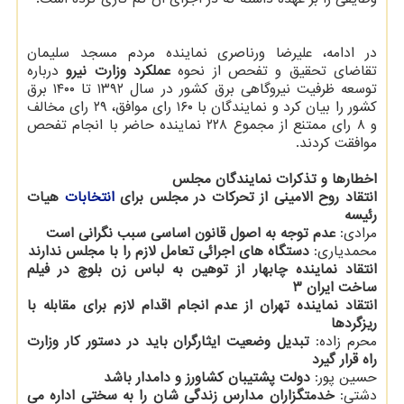
در ادامه، علیرضا ورناصری نماینده مردم مسجد سلیمان
تقاضای تحقیق و تفحص از نحوه
عملکرد وزارت نیرو
درباره
توسعه ظرفیت نیروگاهی برق کشور در سال ۱۳۹۲ تا ۱۴۰۰ برق
کشور را بیان کرد و نمایندگان با ۱۶۰ رای موافق، ۲۹ رای مخالف
و ۸ رای ممتنع از مجموع ۲۲۸ نماینده حاضر با انجام تفحص
موافقت کردند.
اخطارها و تذکرات نمایندگان مجلس
انتقاد روح الامینی از تحرکات در مجلس برای
انتخابات
هیات
رئیسه
مرادی:
عدم توجه به اصول قانون اساسی سبب نگرانی است
محمدیاری:
دستگاه های اجرائی تعامل لازم را با مجلس ندارند
انتقاد نماینده چابهار از توهین به لباس زن بلوچ در فیلم
ساخت ایران ۳
انتقاد نماینده تهران از عدم انجام اقدام لازم برای مقابله با
ریزگردها
محرم زاده:
تبدیل وضعیت ایثارگران باید در دستور کار وزارت
راه قرار گیرد
حسین پور:
دولت پشتیبان کشاورز و دامدار باشد
دشتی:
خدمتگزاران مدارس زندگی شان را به سختی اداره می