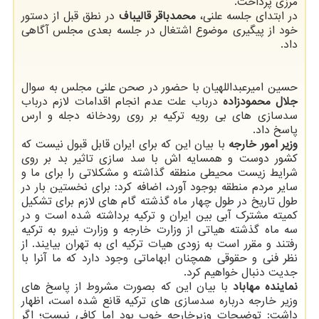
مرزی پرداخت.
در ابتدای جلسه علنی،
محمدباقر قالیباف
در نطق قبل از دستور
خود از پیگیری موضوع اشتغال در جلسه بعدی مجلس آگاهی
داد.
حسین امیرعبداللهیان با حضور در صحن علنی مجلس به سوال
جلال محمودزاده
درباب علت عدم انجام اقدامات لازم درباب
سدسازی های بی رویه ترکیه بر روی رودخانه دجله و ارس
پاسخ داد.
وزیر امور خارجه
با بیان این که برای ایران قابل قبول نیست که
کشور دوست و همسایه اش با سد سازی تاثیر بد بر روی
شرایط زیست محیطی منطقه گذاشته و مشکلاتی را برای ما و
سایر مردم منطقه بوجود آورد، اضافه کرد: برای نخستین بار در
طول تاریخ در طول چهار ماه گذشته گام های لازم برای تشکیل
کمیته مشترک آبی بین ایران و ترکیه برداشته شده است و در
سه ماه گذشته هیاتی از وزارت خارجه و وزارت نیرو به ترکیه
رفتند و مقرر است به زودی هیات ترکیه ای به تهران بیایند. از
نظر فنی و حقوقی همچنان ابهاماتی وجود دارد که ما آنرا با
جدیت دنبال خواهیم کرد.
نماینده مهاباد
با بیان این که بصورت مشروط از پاسخ های
وزیر خارجه درباره سدسازی های ترکیه قانع شده است، اظهار
داشت: توضیحات وزیرخارجه خوب بود اما کافی نیست؛ اگر