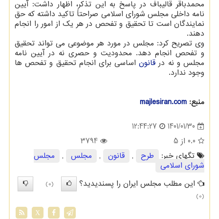
محمدباقر قالیباف در پاسخ به این تذکر، اظهار داشت: آیین
نامه داخلی مجلس شورای اسلامی صراحتاً تاکید داشته که حق
نمایندگان است تا تحقیق و تفحص در هر یک از امور را انجام
دهند.
وی تصریح کرد: مجلس در مورد هر موضوعی می تواند تحقیق
و تفحص انجام دهد. محدودیت و حصری نه در آیین نامه
مجلس و نه در
قانون
اساسی برای انجام تحقیق و تفحص ها
وجود ندارد.
منبع:
majlesiran.com
1401/01/30
12:44:27
0.0
از 5
3794
تگهای خبر:
طرح
,
قانون
,
مجلس
,
مجلس
شورای اسلامی
این مطلب مجلس ایران را پسندیدید؟
(0)
(0)
X