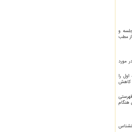
جلسه و
از مطب
ر مورد
اول را
ا کاهش
فهرستی
 هنگام
انشناس