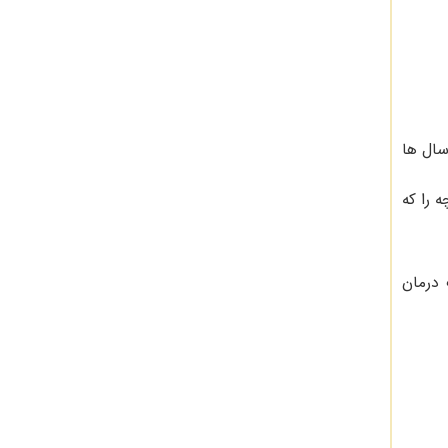
سال ها
 را که
 درمان