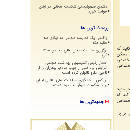
دشمن صهیونیستی شکست سختی در لبنان
خواهد خورد
پربحث ترین ها
واکنش یک نماینده مجلس به توافق سه
جانبه مکه
نید که
برگزاری جلسات صحن علنی مجلس هفته
د ممکن
آتی
د تخصص
اخطار رئیس کمیسیون بهداشت مجلس
 احساس
افزایش پرداختی از جیب مردم، بیماران را از
تأمین دارو ناتوان کرده است
بریکس و شانگهای موقعیت های طلایی ایران
برای شکست دیوار محاصره هستند
ر مورد
کند که
 احساس
جدیدترین ها
فت کمک