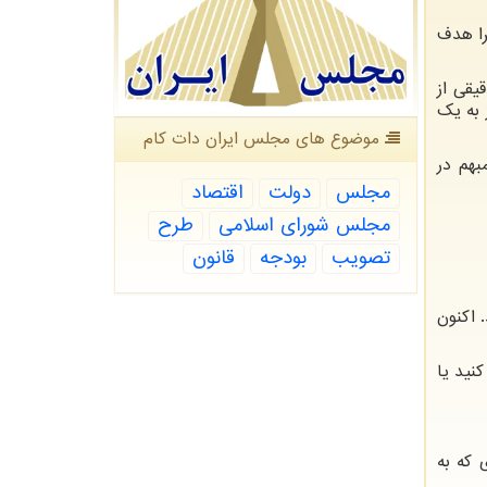
را هدف
یقی از
 به یک
موضوع های مجلس ایران دات كام
بهم در
مجلس
دولت
اقتصاد
مجلس شورای اسلامی
طرح
تصویب
بودجه
قانون
 اکنون
نید یا
 که به