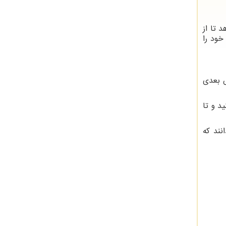
 تا از
خود را
ش بعدی
د و تا
نند که