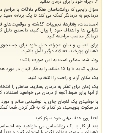
2. «چرا» خود را برای درمان بدانید
سؤال رایجی که روانشناسان هنگام ملاقات با مراجع 
درمانجو به درمانگر کمک می کند تا یک برنامه مفید ب
احساسات، رفتارها، تجربیات گذشته و موقعیت‌های فع
نگرانی ها و اهداف خود را بیان کنید، دانستن دلیل ک
درمانگر مناسب مراجعه کنید.
برای تعیین و بیان «چرا»، دلیل خود برای جستجوی د
ذهنتان بچرخند، فعالانه درگیر تأمل باشید.
روند شما ممکن است به این صورت باشد:
مدتی، شاید 10 یا 15 دقیقه، را به فکر کردن در مورد هدف خود از درمان اختصاص دهید.
یک مکان آرام و راحت را انتخاب کنید.
یک زمان برای تفکر به درمان بسازید. ساعتی را انت
از آنها برای ضبط آنچه از درمان می خواهید استفاده کن
با نوشیدن یک فنجان چای یا نوشیدنی سالم و مورد ع
در سکوت بنویسید، هر کدام که به فکر کردن شما کمک 
ابتدا روی هدف نهایی خود تمرکز کنید
بعد از کار با یک روانشناس می خواهید چه احساسی
ذهنتان می‌رسد، طوفان فکری را امتحان کنید و بعداً ا