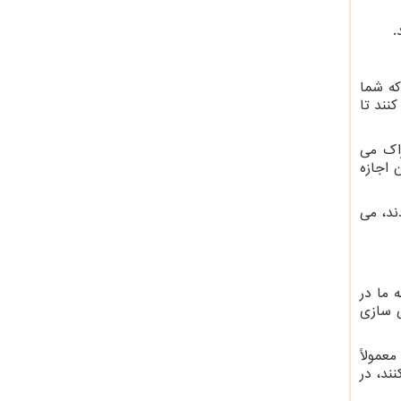
.
که شما
نند تا
راک می
 اجازه
ند، می
 ما در
ی سازی
عمولاً
ند، در