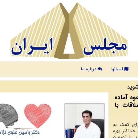
استانها
درباره ما
شوید
ی نحوه آماده
اقات با
رای کمک به
داکثر بهره
د. با تصمیم