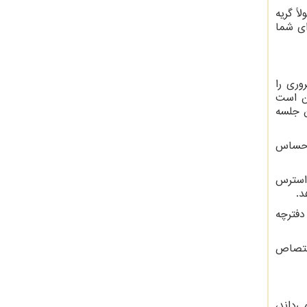
ً گریه
ای شما
وری را
کن است
ن جلسه
 احساس
استرس
د.
دفترچه
سه به خود اختصاص
‌داند،