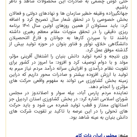
حتی گوش چشمی به صادرات این محصولات شاهد و ناظر
باشیم.
جهانگیرزاده وظیفه خطیر سازمان ها و نهادهای دولتی و فعالان
بخش خصوصی را در تحقق شعار سال تصریح کرد و اضافه
کرد: باید مسئولان از همین روزهای اولین سال ۱۴۰۱ برنامه
ریزی دقیقی را در تحقق منویات مقام معظم رهبری داشته
باشند تا با سپردن کارها به جوانان و فارغ التحصیلان
دانشگاهی خلاق، نوآور و فناور بتوان در حوزه تولید بیش از
گذشته موفق عمل کرد.
وی نتیجه و ثمره تولید دانش بنیان را اشتغال آفرینی مؤثر،
مولد و با دوام توصیف کرد و افزود: ما امروز در کشور برای
تقویت نظام درآمدی و افزایش سرانه درآمد مردم نیاز مبرم به
تولید با ارزش افزوده بیشتر و صادرات محور داریم که دراین
زمینه بخش کشاورزی می تواند به مفهوم واقعی حرکت های
مؤثری را انجام دهد.
نماینده مردم پارس آباد، بیله سوار و اصلاندوز در مجلس
شورای اسلامی اشاره کرد: در بخش کشاورزی استان اردبیل جز
استانهای ممتاز و قطب تولید شمرده می شود و باید حرکت
های تحولی را در این عرصه با تاکید بر تقویت شرکت های
دانش بنیان به عینه شاهد بود.
منبع:
مجلس ایران دات كام