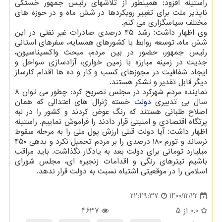
راستینه افزود: همینطور از تلاشهای رئیس جمهور خستگی
ناپذیر ملت برای تغییر رویکردها در شش ماه و در حوزه های
مختلف سپاسگزاری می کنم.
وی اظهار داشت: رشد ۴۵ درصدی صادرات غیر نفتی در این
شش ماه، توسعه روابط با کشورهای همسایه، سفرهای استانی
رئیس جمهور، حضور در بین مردم، مبحث واکسیناسیون،
جدیت در زمینه مبارزه با زمین خواری، آزادسازی سواحل و
ایجاد شفافیت در مجوزهای کسب و کار و ده ها اقدام کارساز
دیگر قابل تقدیر و تشکر هستند.
نماینده مردم شهرکرد در مجلس تصریح کرد: چطور می توان ۸
سال بی تدبیری
دولت
خسته ژنرال های اعتدالی که همان
اصلاح طلبانی هستند که رنگ عوض کردند و کشور را در لبه
پرتگاه اقتصادی و امنیتی قرار دادند را فراموش نماییم. راستینه
اظهار داشت: آیا دولت قبلی ارزش پول ملی را به مرحله سقوط
نرساند و تورم ۱۸۰ درصدی را بر مردم تحمیل نکرد و بدهی ۴۵۰
میلیارد تومانی برای دولت بعد به یادگار نگذاشت. باید مراقب
باشیم تیترهای رنگی و اقدامات زنجیره ای، مجلس شورای
اسلامی را در موقعیتی اشتباه نسبت به دولت قرار ندهد.
1400/12/22
22:49:37
0.0
از 5
4637