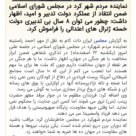
نماینده مردم شهر کرد در مجلس شورای اسلامی
ضمن انتقاد از عملکرد دولت تدبیر و امید، اظهار
داشت: چطور می توان ۸ سال بی تدبیری دولت
خسته ژنرال های اعتدالی را فراموش کرد.
به گزارش
مجلس
ایران دات کام به نقل از مهر، احمد راستینه
نماینده مردم شهرکرد در مجلس شورای اسلامی در جلسه علنی
امروز (یکشنبه ۲۲ اسفندماه) در تذکری شفاهی ضمن ابراز
مخالفت با هر جنگی در جهان، اظهار داشت: ما با هر جنگی در
هر نقطه از جهان مخالفت داریم چون که ملت ها برای ما مهم
هستند اما تعجب می کنم از این که ۱۰ سال است مجامع
شیطانی آمریکا پرست فریادی در دفاع از کودکان یمن نمی زنند
اما ضجه و ناله نژادپرستانه آنها در اوکراین با بوق های رسانه
ای و شبکه های دروغ پرداز مجازی مرتب به گوش می رسد.
وی اضافه کرد: فرزندان مظلوم ما در جوار مرقد مطهر حضرت
زینب (س) ترور می شوند اما کسی این جنایت را محکوم نمی
نماید. اما وقتی جبهه مقاومت، پایگاه صهیونیستی را هدف قرار
می دهد فریاد وامصیبتا سر می دهند.
نماینده مردم شهرکرد در مجلس خاطرنشان کرد: مراقب باشید
که دوران بزن دررو تمام شده است. یکی بزنید، نیروها و هسته
های مقاومت در جهان ده ها ضربه به شما خواهند زد.