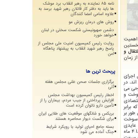
نامه ۸۵ نماینده به رهبر انقلاب برد موشک
ها باید به دفتر کار قاتلان رهبر شهید برسد به
علاوه اسامی امضا کنندگان
روش های درمان ریزش مو
دشمن صهیونیستی شکست سختی در لبنان
خواهد خورد
 اهمیت
روایت رئیس کمیسیون امنیت ملی مجلس از
تو آغاز شد و نخستین
پاسخ رهبر شهید انقلاب به پیشنهاد پناهگاه
تقال و
امن
ر اجرا نماید. با این وجود با گذشت بیش از ۱۳ سال از زمان
پربحث ترین ها
ر از ۱۰ عدد از آنها در حال اجرای
هز نشده اند. در
برگزاری جلسات صحن علنی مجلس هفته
آتی
رحی می
سوخت و
اخطار رئیس کمیسیون بهداشت مجلس
ن ریال صرفه جویی اقتصادی
افزایش پرداختی از جیب مردم، بیماران را از
تأمین دارو ناتوان کرده است
 برابر
ی شود. همین طور بر
بریکس و شانگهای موقعیت های طلایی ایران
ف سوخت
برای شکست دیوار محاصره هستند
۲.۲۶۸.۸۲۵ تا ۲.۲۶۳.۸۰۰ میلیون ریال عایدی
بسته جامع احیای تولید با رویکرد شرایط
اقتصادی خواهد داشت که در مقایسه با هزینه اجرای آن که برابر ۸۰۴.۰۰۰ میلیون ریال است، مدت زمان بازگشت سرمایه حدودا ۴ ماه
جنگ آماده می شود
ه سرعت