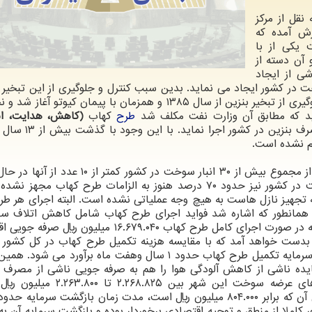
 نقل از مرکز
ش آمده که
 یکی از با
آن دسته از
شی از ایجاد
خت در کشور ایجاد می نماید. بدین سبب کنترل و جلوگیری از این تبخیر
دوچندان پیدا می کند. در ایران اقدامات مربوط به جلوگیری از تبخیر بنزین از سال ۱۳۸۵ و همزمان با پیمان کیو
طرح
کهاب
(کاهش، هدایت، ان
را در تمامی مسیر انبارش تا مصرف بنزین در کشو
م نشده است.
در گزارش مرکز پژوهش های مجلس تصریح شده که از مجموع بیش از ۳۰ انبار سوخت در کشور کمت
طرح کهاب هستند. از حدود ۱۲هزار تانکر حمل سوخت در کشور نیز حدود ۷۰ درصد هنوز به الزامات طرح کهاب مج
تجهیز نازل هاست به هیچ وجه عملیاتی نشده است. البته اجرای هر ط
د. همانطور که اشاره شد فواید اجرای طرح کهاب شامل کاهش اتلاف 
کاهش آلودگی هواست. بر طبق محاسبات صورت گرفته در صورت اجرای کامل طرح کهاب ۱۶.۶۷۹.۰۴۰ میلیو
ت خواهد آمد که با مقایسه هزینه تکمیل طرح کهاب در کل کشور که
۲۶.۷۸۴.۰۰۰ میلیون ریال می باشد، طول دوره بازگشت سرمایه تکمیل طرح کهاب حدود ۱ سال وهفت ماه برآورد م
ایده ناشی از کاهش آلودگی هوا را هم به صرفه جویی ناشی از مصر
اضافه نماییم، اجرای کامل طرح کهاب در جایگاه های عرضه سوخت این شهر بین 
کاملا از منطق و توجیه اقتصادی برخوردار بوده و بازگشت سرمایه آن ب