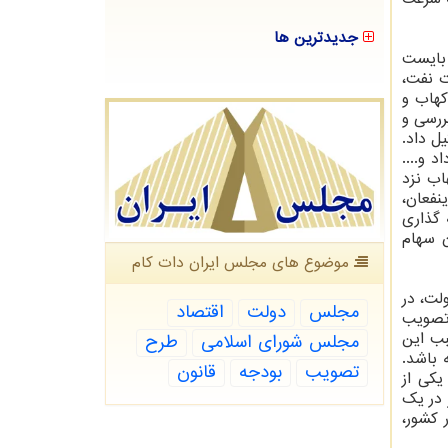
جدیدترین ها
 بایست
ت نفت،
کهاب و
ررسی و
ل داد.
 و....
اب نزد
نفعان،
 گذاری
ن سهام
موضوع های مجلس ایران دات كام
لت، در
مجلس
دولت
اقتصاد
کهاب به تصویب
بب این
مجلس شورای اسلامی
طرح
 باشد.
تصویب
بودجه
قانون
یکی از
 در یک
کشور،