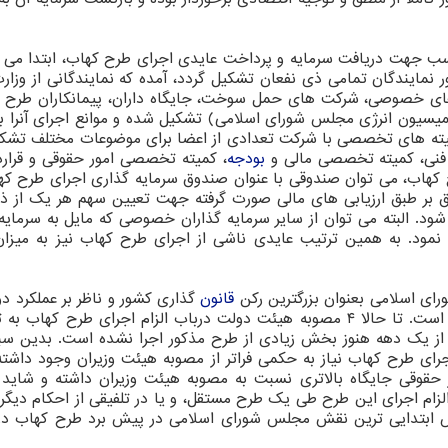
 مناسب جهت دریافت سرمایه و پرداخت عایدی اجرای طرح کهاب، ابتدا می
 نمایندگان تمامی ذی نفعان تشکیل گردد، آمده که نمایندگانی از وزار
ه های خصوصی، شرکت های حمل سوخت، جایگاه داران، پیمانکاران طرح 
 کمیسیون انرژی مجلس شورای اسلامی) تشکیل شده و موانع اجرای آنرا ب
کمیته های تخصصی با شرکت تعدادی از اعضا برای موضوعات مختلف تشکی
 فنی، کمیته تخصصی مالی و
بودجه
، کمیته تخصصی امور حقوقی و قرارداد
 کهاب، می توان صندوقی با عنوان صندوق سرمایه گذاری اجرای طرح که
ق بر طبق ارزیابی های مالی صورت گرفته جهت تعیین سهم هر یک از ذی
ود. البته می توان از سایر سرمایه گذاران خصوصی که مایل به سرمایه
نمود. به همین ترتیب عایدی ناشی از اجرای طرح کهاب نیز به میزا
ای اسلامی بعنوان بزرگترین رکن
قانون
گذاری کشور و ناظر بر عملکرد دو
رفع موانع اجرای طرح کهاب بسیار پررنگ و تأثیرگذار است. تا حالا ۴ مصوبه هیئت دولت درباب الزام اجرای طرح 
 از یک دهه هنوز بخش زیادی از طرح مذکور اجرا نشده است. بدین س
ای طرح کهاب نیاز به حکمی فراتر از مصوبه هیئت وزیران وجود داشته
حقوقی جایگاه بالاتری نسبت به مصوبه هیئت وزیران داشته و شاید 
لزام اجرای این طرح طی یک طرح مستقل، و یا در تلفیقی از احکام دیگر
ابتدایی ترین نقش مجلس شورای اسلامی در پیش برد طرح کهاب در 