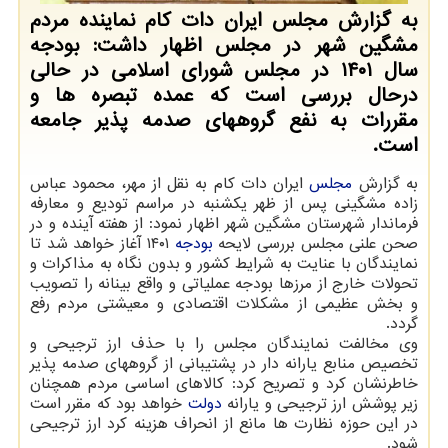
به گزارش مجلس ایران دات کام نماینده مردم
مشگین شهر در مجلس اظهار داشت: بودجه
سال ۱۴۰۱ در مجلس شورای اسلامی در حالی
درحال بررسی است که عمده تبصره ها و
مقررات به نفع گروههای صدمه پذیر جامعه
است.
به گزارش
مجلس
ایران دات کام به نقل از مهر، محمود عباس
زاده مشگینی پس از ظهر یکشنبه در مراسم تودیع و معارفه
فرماندار شهرستان مشگین شهر اظهار نمود: از هفته آینده و در
صحن علنی مجلس بررسی لایحه
بودجه
۱۴۰۱ آغاز خواهد شد تا
نمایندگان با عنایت به شرایط کشور و بدون نگاه به مذاکرات و
تحولات خارج از مرزها بودجه عملیاتی و واقع بینانه را تصویب
و بخش عظیمی از مشکلات اقتصادی و معیشتی مردم رفع
گردد.
وی مخالفت نمایندگان مجلس را با حذف ارز ترجیحی و
تخصیص منابع یارانه دار در پشتیبانی از گروههای صدمه پذیر
خاطرنشان کرد و تصریح کرد: کالاهای اساسی مردم همچنان
زیر پوشش ارز ترجیحی و یارانه
دولت
خواهد بود که مقرر است
در این حوزه نظارت ها مانع از انحراف هزینه کرد ارز ترجیحی
شود.