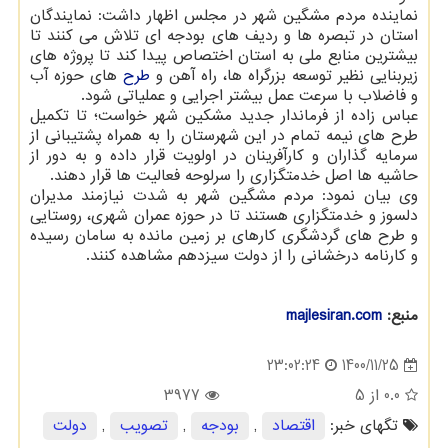
نماینده مردم مشگین شهر در مجلس اظهار داشت: نمایندگان
استان در تبصره ها و ردیف های بودجه ای تلاش می کنند تا
بیشترین منابع ملی به استان اختصاص پیدا کند تا پروژه های
زیربنایی نظیر توسعه بزرگراه ها، راه آهن و
طرح
های حوزه آب
و فاضلاب با سرعت عمل بیشتر اجرایی و عملیاتی شود.
عباس زاده از فرماندار جدید مشکین شهر خواست؛ تا تکمیل
طرح های نیمه تمام در این شهرستان را به همراه پشتیبانی از
سرمایه گذاران و کارآفرینان در اولویت قرار داده و به دور از
حاشیه ها اصل خدمتگزاری را سرلوحه فعالیت ها قرار دهند.
وی بیان نمود: مردم مشگین شهر به شدت نیازمند مدیران
دلسوز و خدمتگزاری هستند تا در حوزه عمران شهری، روستایی
و طرح های گردشگری کارهای بر زمین مانده به سامان رسیده
و کارنامه درخشانی را از دولت سیزدهم مشاهده کنند.
منبع:
majlesiran.com
1400/11/25
23:02:24
0.0
از 5
3977
تگهای خبر:
اقتصاد
,
بودجه
,
تصویب
,
دولت