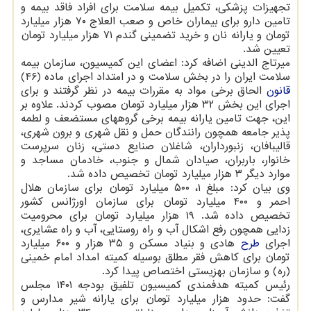
تجهیزات پزشکی، تکمیل بیمه سلامت برای افراد فاقد بیمه و
تامین دارو برای بیماران خاص و صعب العلاج ۷۰ هزار میلیارد
تومان و یارانه نان و خرید تضمینی گندم ۷۱ هزار میلیارد تومان
تعیین شد.
میرتاج الدینی اضافه کرد: اعضای این کمیسیون، سازمان بیمه
سلامت ایران را در بخش سلامت و در امتداد اجرای ماده (۴۶)
قانون
الحاق برخی مواد به مقررات بیمه در نظر گرفتند و برای
اجرای این بخش ۳۲ هزار میلیارد تومان مصوب کردند. علاوه بر
این، جهت تامین یارانه بیمه برخی گروههای مستضعف و لطمه
پذیر جامعه همچون رانندگان حمل و نقل شهری و برون شهری،
قالیبافان، زنبورداران، شاغلان صنایع دستی، زنان سرپرست
خانوار، باربران، صیادان شمال و جنوب، خادمان مساجد و
موارد دیگر ۳ هزار میلیارد تومان تخصیص داده شد.
وی بیان کرد: مبلغ ۱، ۵۰۰ میلیارد تومان برای سازمان هلال
احمر و ۴۰۰ میلیارد تومان برای سازمان اورژانس کشور
تخصیص داده شد. ۱۹ هزار میلیارد تومان برای محرومیت
زدایی همچون رفع اشکال آب و راه روستایی، آب و راه عشایری،
اجرای
طرح
هادی و بنیاد مسکن و ۳۵ هزار و ۶۰۰ میلیارد
تومان برای کاهش فقر مطلق بوسیله کمیته امداد امام خمینی
(ره) و سازمان بهزیستی اختصاص پیدا کرد.
رئیس کمیته هدفمندی کمیسیون تلفیق بودجه ۱۴۰۱ مجلس
گفت: حدود هزار میلیارد تومان برای یارانه شیر مدارس و