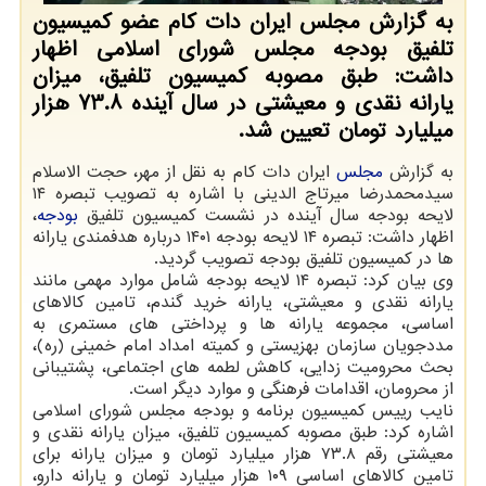
به گزارش مجلس ایران دات کام عضو کمیسیون
تلفیق بودجه مجلس شورای اسلامی اظهار
داشت: طبق مصوبه کمیسیون تلفیق، میزان
یارانه نقدی و معیشتی در سال آینده 73.8 هزار
میلیارد تومان تعیین شد.
به گزارش
مجلس
ایران دات کام به نقل از مهر، حجت الاسلام
سیدمحمدرضا میرتاج الدینی با اشاره به تصویب تبصره ۱۴
لایحه بودجه سال آینده در نشست کمیسیون تلفیق
بودجه
،
اظهار داشت: تبصره ۱۴ لایحه بودجه ۱۴۰۱ درباره هدفمندی یارانه
ها در کمیسیون تلفیق بودجه تصویب گردید.
وی بیان کرد: تبصره ۱۴ لایحه بودجه شامل موارد مهمی مانند
یارانه نقدی و معیشتی، یارانه خرید گندم، تامین کالاهای
اساسی، مجموعه یارانه ها و پرداختی های مستمری به
مددجویان سازمان بهزیستی و کمیته امداد امام خمینی (ره)،
بحث محرومیت زدایی، کاهش لطمه های اجتماعی، پشتیبانی
از محرومان، اقدامات فرهنگی و موارد دیگر است.
نایب رییس کمیسیون برنامه و بودجه مجلس شورای اسلامی
اشاره کرد: طبق مصوبه کمیسیون تلفیق، میزان یارانه نقدی و
معیشتی رقم ۷۳.۸ هزار میلیارد تومان و میزان یارانه برای
تامین کالاهای اساسی ۱۰۹ هزار میلیارد تومان و یارانه دارو،