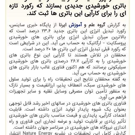
باتری خورشیدی جدیدی بسازند که رکورد تازه
ای را برای کارآیی این باتری ها ثبت کند.
به گزارش
گروه علم و
آموزش
ایرنا
از پایگاه خبری ساینس،
رکورد تبدیل انرژی این باتری جدید ۲۳.۶ درصد است که
بالاترین میزان تبدیل انرژی برای باتری های خورشیدی
پروسکایت - ارگانیک به حساب می آید. این در شرایطی است
که رکورد قبلی تبدیل انرژی این باتری ها ۲۰ درصد است.
محققان در تلاش هستند تا کارآیی این نوع باتری های
خورشیدی را به کارآیی ۲۶.۷ درصدی باتری های خورشیدی
سیلیکونی برسانند که هم اکنون فناوری غالب بازار باتری های
خورشیدی به حساب می آید.
به گفته محققان نتایج این تحقیقات راه را برای تولید سلول
های خورشیدی سبک، انعطاف پذیر، ارزانقیمت و بسیار نازک
به منظور تأمین توان مصرفی وسایل نقلیه و سایر تجهیزات
فراهم می آورد.
فناوری باتری های خورشیدی در سالهای اخیر رشد قابل توجهی
بعنوان یک شیوه پایدار تولید انرژی داشته است. قابلیت
اعتماد، کارآیی، پایداری و قیمت مناسب باتری های خورشیدی
تأثیر زیادی بر قابلیت تولید و عرضه تجاری این فناوری و راه
اندازی نیروگاه های خورشیدی در سرتاسر جهان داشته است.
گزارش کامل این تحقیقات در نشریه Nature Energy انتشار