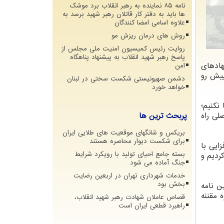
نامه ۸۵ نماینده به رهبر انقلاب برد موشک
ها باید به دفتر کار قاتلان رهبر شهید برسد به
علاوه اسامی امضا کنندگان
روش های درمان ریزش مو
روایت رئیس کمیسیون امنیت ملی مجلس از
پاسخ رهبر شهید انقلاب به پیشنهاد پناهگاه
هادهای
امن
پیش رو
دشمن صهیونیستی شکست سختی در لبنان
خواهد خورد
نکنیم؛
لی راه
پربحث ترین ها
بریکس و شانگهای موقعیت های طلایی ایران
برای شکست دیوار محاصره هستند
ایی با
بسته جامع احیای تولید با رویکرد شرایط
کردیم و
جنگ آماده می شود
خدمات شهرداری تهران در اربعین رضایت
بخش بود
م و در این نامه
 مقننه
قصاص عاملان شهادت رهبر شهید انقلاب،
راهبرد قطعی ایران است