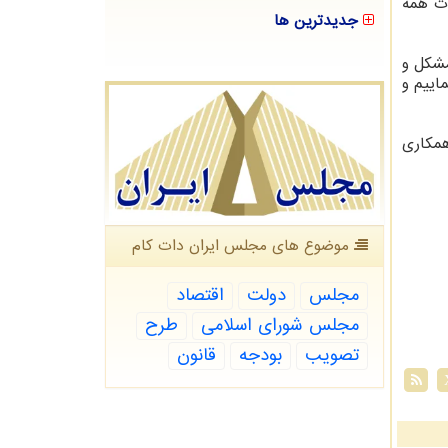
ات همه
جدیدترین ها
مشکل و
اییم و
همکاری
موضوع های مجلس ایران دات كام
مجلس
دولت
اقتصاد
مجلس شورای اسلامی
طرح
تصویب
بودجه
قانون