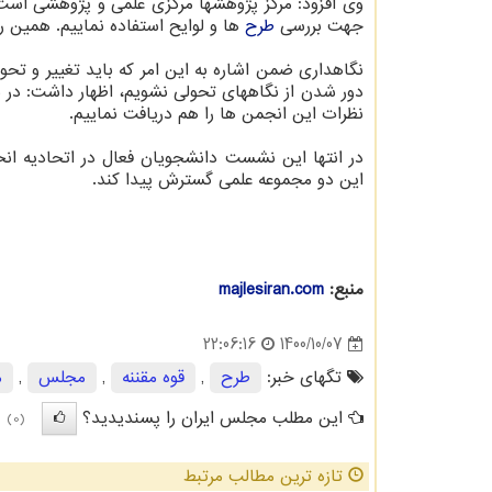
وی افزود: مرکز پژوهشها مرکزی علمی و پژوهشی است و
جهت بررسی
طرح
ها و لوایح استفاده نماییم. همین ر
نگاهداری ضمن اشاره به این امر که باید تغییر و تحو
دور شدن از نگاههای تحولی نشویم، اظهار داشت: در ب
نظرات این انجمن ها را هم دریافت نماییم.
در انتها این نشست دانشجویان فعال در اتحادیه ان
این دو مجموعه علمی گسترش پیدا کند.
منبع:
majlesiran.com
1400/10/07
22:06:16
تگهای خبر:
طرح
,
قوه مقننه
,
مجلس
,
م
این مطلب مجلس ایران را پسندیدید؟
(0)
تازه ترین مطالب مرتبط