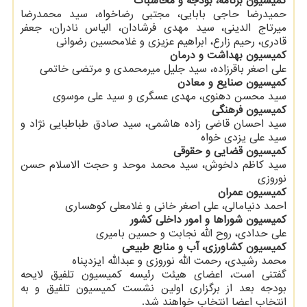
کمیسیون برنامه، بودجه و محاسبات
حمیدرضا حاجی بابایی، مجتبی رضاخواه، سید محمدرضا
میرتاج الدینی، سید مهدی فرشادان، الیاس نادران، جعفر
قادری، رحیم زارع، ابراهیم عزیزی و غلامحسین رضوانی
کمیسیون بهداشت و درمان
علی اصغر باقرزاده، سید جلیل میرمحمدی و مرتضی خاتمی
کمیسیون صنایع و معادن
سید محسن دهنوی، مهدی عسگری و سید علی موسوی
کمیسیون فرهنگی
سید احسان قاضی زاده هاشمی، سید صادق طباطبایی نژاد و
سید علی یزدی خواه
کمیسیون قضایی و حقوقی
سید کاظم دلخوش، سید محمد موحد و حجت الاسلام حسن
نوروزی
کمیسیون عمران
احمد دنیامالی، علی اصغر خانی و غلامعلی کوهساری
کمیسیون شوراها و امور داخلی کشور
علی حدادی، روح الله نجابت و حسین بامیری
کمیسیون کشاورزی، آب و منابع طبیعی
محمد رشیدی، رحمت الله نوروزی و عبدالله ایزدپناه
گفتنی است، اعضای هیئت رئیسه کمیسیون تلفیق لایحه
بودجه بعد از برگزاری اولین نشست کمیسیون تلفیق و به
انتخاب اعضا انتخاب خواهند شد.