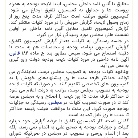
مطابق با آئین نامه داخلی مجلس، ابتدا لایحه بودجه به همراه
پیوست ها و جداول به کمیسیون تلفیق ارجاع می شود.
کمیسیون تلفیق موظف است حداکثر ظرف مدت پنج روز از
زمان وصول لایحه، گزارش خویش را در مورد کلیات منتشر کند.
گزارش کمیسیون تلفیق مطابق آئین نامه داخلی در اولین
نشست علنی مجلس مورد رسیدگی قرار می گیرد.
در جلسه رسیدگی به کلیات، بعداز گزارش کمیسیون تلفیق،
گزارش کمیسیون برنامه، بودجه و محاسبات هم به مدت 10
دقیقه استماع می شود، سپس مطابق بند ج ماده ۱۸۲
قانون
آئین نامه داخلی در مورد کلیات لایحه بودجه دولت رای گیری
به عمل می آید.
چنانچه کلیات بودجه به تصویب مجلس برسد، نمایندگان می
توانند حداکثر ظرف مدت 10 روز پیشنهادهای خویش را به
کمیسیون های تخصصی تقدیم کنند. در صورتیکه کلیات لایحه
بودجه به تصویب مجلس نرسد، مراتب به دولت اعلام می شود
تا حداکثر ظرف مدت ۱۵ روز لایحه را اصلاح و به مجلس عرضه
کند تا در صورت تصویب کلیات در
مجلس
، رسیدگی به جزئیات
بودجه صورت گیرد. این مدت با موافقت هیئت رئیسه حداکثر
تا مدت ۱۰ روز قابل تمدید است.
گفتنی است، کار کمیسیون تلفیق با عرضه گزارش خود درباره
کلیات و جزئیات بودجه به صحن علنی به اتمام نمی رسد، بلکه
بعد از اتمام بررسی و تصویب در مجلس در صورتیکه شورای