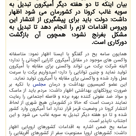
بیان اینکه تا دو هفته دیگر اُمیکرون تبدیل به
سویه غالب کرونا در کشورمان می شود اظهار
داشت: دولت باید برای پیشگیری از انتشار این
ویروس اقدامات لازم را انجام دهد تا تبدیل به
مشکل بغرنج نشود؛ همچون آن بازگشت
دورکاری است.
همایون سامه یح در گفتگو با ایسنا اظهار نمود: متاسفانه
واکسن های موجود در مقابل اُمیکرون کارایی آنچنانی را ندارد؛
البته شرکت برکت می تواند واکسنی برای مقابله با اُمیکرون
تولید نماید و چنین توانایی را دارد؛ امیدواریم برکت با سرعت
عمل وارد شده و واکسنی برای مقابله با اُمیکرون تولید نماید.
این عضو کمیسیون بهداشت و درمان
مجلس
با تکیه بر
ضرورت پروتکلهای بهداشتی اظهار داشت: مردم باید از ماسک
و مواد ضد عفونی کننده بهره برده و فاصله اجتماعی را رعایت
نمایند درست است که حالا در کشورمان هیچ شهری از لحاظ
انتشار کرونا در وضعیت قرمز قرار ندارد اما اُمیکرون وارد کشور
شده و تا دو هفته دیگر تبدیل به سویه غالب می شود و این
اجتناب ناپذیر است.
سامه یح ضمن اشاره به اقدامات کشورهای اروپایی اظهار
داشت: کشورهای اروپا ممنوعیت سفر از کشورهای آفریقایی را