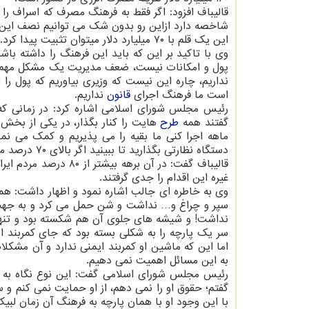
قالیباف افزود: اگر فقط به فرهنگ مصرف که اسراف ر
شاخصه دارد ازاین رو بدون شک می توانیم نصف این م
این یک قلم با ۷۰ میلیارد دلار میتوان تثبیت پیدا کرد.
وی با تاکید بر این که باید این فرهنگ را داشته باشی
نداریم، چاره این نیست که وزیری بیاوریم که پول ر
است ما فرهنگ اجرای
قانون
نداریم.
رئیس مجلس شورای اسلامی اشاره کرد: در زمانی که 
گفتند همه
طرح
دستگاه نظارتی بگذارید تا ببینید اگر بالای ۷۰ درصد مردم کمربند بستند قبول کنید که سایر کارها را هم انجام دهیم.
غیره این اقدام را جدی گرفتند.
وی به خاطره ای جالب اشاره نمود و اظهار داشت: هم
سپر و چراغ و… نداشت و شن حمل می کرد و به جهت 
سر یک پارچه را به شکلی بسته بود که جای کمربند ا
اما این که ماشین او کمربند ایمنی ندارد و آن مشک
به این مسائل اهمیت نمی دهیم.
گفتم؛ حقوق او را نمی دهم، از او حمایت نمی کنم و 
با این وجود او با همان پارچه به فرهنگ آن زمان لبی