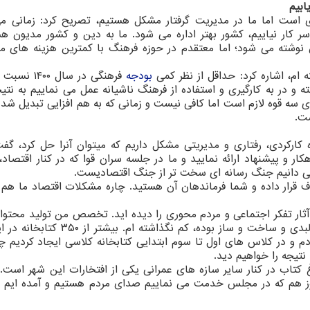
ابیم
دی است اما ما در مدیریت گرفتار مشکل هستیم، تصریح کرد: زمانی م
ر کار نیاییم، کشور بهتر اداره می شود. ما به دین و کشور مدیون ه
 نوشته می شود؛ اما معتقدم در حوزه فرهنگ با کمترین هزینه های م
ه ام، اشاره کرد: حداقل از نظر کمی
بودجه
فرهنگی در سال ۰۰
ه و در به کارگیری و استفاده از فرهنگ ناشیانه عمل می نماییم به نتی
ی سه قوه لازم است اما کافی نیست و زمانی که به هم افزایی تبدیل شد 
ت.
کارکردی، رفتاری و مدیریتی مشکل داریم که میتوان آنرا حل کرد، گف
ار و پیشنهاد ارائه نمایید و ما در جلسه سران قوا که در کنار اقتصاد
 می دانیم جنگ رسانه ای سخت تر از جنگ اقتصادیست.
ف قرار داده و شما فرماندهان آن هستید. چاره مشکلات اقتصاد ما هم
ار تفکر اجتماعی و مردم محوری را دیده اید. تخصص من تولید محتوا 
حوزه نیست اما هر کار فرهنگی بخصوص در حوزه کالبدی و ساخت و ساز بوده، کم نگذاش
م و در کلاس های اول تا سوم ابتدایی کتابخانه کلاسی ایجاد کردیم 
نتیجه را خواهیم دید.
کتاب در کنار سایر سازه های عمرانی یکی از افتخارات این شهر است
روز هم که در مجلس خدمت می نماییم صدای مردم هستیم و آمده ایم ک