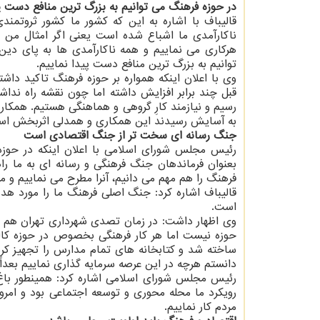
در حوزه فرهنگ می توانیم به بزرگ ترین منافع دست ی
قالیباف با اشاره به این که کشور ما کشور ثروتمن
ناکارآمدی ما اشباع شده است یعنی اگر امثال من س
هرکاری می نماییم و همه ناکارآمدی ها به پای دین
توانیم به بزرگ ترین منافع دست پیدا نماییم.
وی با اعلان اینکه همواره بر حوزه فرهنگ تاکید داشت
قبل چند برابر افزایش داشته اما چون نقشه راه نداشت
رسیم و نیازمند کارِ گروهی و هماهنگی هستیم. همکار
به آسایش رسیدند این همکاری و همدلی اثربخش اس
جنگ رسانه ای سخت تر از جنگ اقتصادی است
رئیس مجلس شورای اسلامی با اعلان اینکه در حوزه 
بعنوان فرماندهان جنگ فرهنگی و رسانه ای به ما راهک
فرهنگ را هم مهم می دانیم، آنرا مطرح می نماییم و
قالیباف اشاره کرد: جنگ اصلی فرهنگ ما را مورد هد
است.
وی اظهار داشت: در زمان تصدی شهرداری تهران هم آث
ساخته شد و کتابخانه های تمام مدارس را تجهیز کرد
دانستم هرچه در این عرصه سرمایه گذاری نماییم بعداً 
رئیس مجلس شورای اسلامی اشاره کرد: همینطور باغ 
رویکرد ما محله محوری و توسعه اجتماعی بود و ام
مردم کار نماییم.