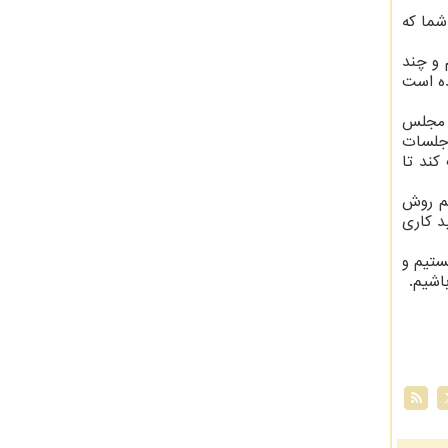
شما که
 و چند
ده است
ا مجلس
 جلسات
کند تا
یم روش
د کاری
ستیم و
اشیم.