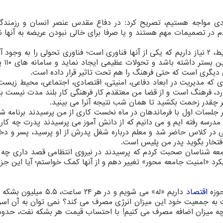
صادی مواجه هستیم، تصریح کرد: در دفاع مقدس عنصر انسان و رزمندگا
م در تصمیمات مهم هستند و یا صرفا برای خالی نبودن عریضه به آنها ن
وی افزود: بعنوان یک مدیر می گویم برای اصلاح شرایط، ۲ نیاز داریم که یکی از آنها فناوری است؛ فناوری تحولی را به و
در این عصر هر مدیری
که مدیریت در ابعاد دفاعی، امنیتی، اقتصادی، اجتماعی، محیط زیست
رد، فرهنگ است و از قضا من معتقدم کار فرهنگی کار بلند مدت نیست بل
چقدر زحمت بکشید تا همان شب نتیجه آنرا می بینید.
 در جلسات اول با فرماندهان در ماه نخست کاری از من پرسیدند برنامه شم
درسه رفته ایم و می دانیم که از دانش آموز می پرسیدند پدرت چه کار
ی در کلاس حاضر شد و معلم درباره شغل پدرش از او پرسید، پسر و دخ
افتخار بگوید پدر من پلیس است.
امعه شناسان صحبت کردم که پرسیدند در نیروی انتظامی قصد داری چه 
کرد «امنیت جامعه محور» تغییر دهم و از آنها کمک خواستم؛ آیا این جز
حوزه
اقتصاد
داریم «له» می شویم و در هر ۲۴ ساعت، ۵.۵
 به جمعیت خود این میزان انرژی مصرف می کند؟ نمی توان به آن اس
 چه میزان اضافه مصرف می کنیم! با احتساب قیمت هر بشکه نفت، حدودا