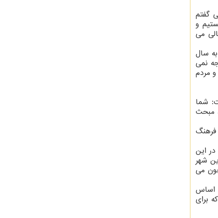
ی گفتم
ستیم و
الی می
۱۴ نسبت به سال
جه نمی
و مردم
ت: شما
، مبحث
 فرهنگ
در این
ته ام. بیشتر از ۳۵۰ کتابخانه در این شهر
چون می
. اساس
ه برای