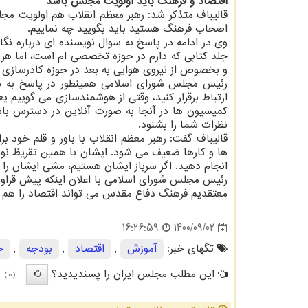
اقتصاد و فرهنگ باید اولویت مجلس باشد
قالیباف متذکر شد: رهبر معظم انقلاب هم اولویت مج
اصحاب فرهنگ هستید باید بگویید چه نماییم.
وی در ادامه در پاسخ به سوال نویسنده ای درباره نگ
جلد کتابی که دارم در حوزه تخصصی ام است، اما هر
و بخصوص از نیروی هوایی به بعد در حوزه کادرسازی 
رئیس مجلس شورای اسلامی همینطور در پاسخ به سوا
ارتباط برقرار کنید، وقتی از هوشمندسازی می گوییم
کمیسیون ها در آنجا به صورت آنلاین در دسترس باشد
نظرات شما را بشنود.
قالیباف گفت: رهبر معظم انقلاب با باور و قلم خود 
ها و کارها ضعیف می شود. ایشان با همین تقریظ نوش
انجام دهید. اگر سرباز ایشان هستیم، مشی ایشان را
رئیس مجلس شورای اسلامی با اعلان اینکه پیش قراو
معتقدیم فرهنگ دفاع مقدس می تواند اقتصاد را هم م
1400/09/02
16:26:59
تگهای خبر:
آموزش
,
اقتصاد
,
بودجه
,
ح
این مطلب مجلس ایران را پسندیدید؟
(0)