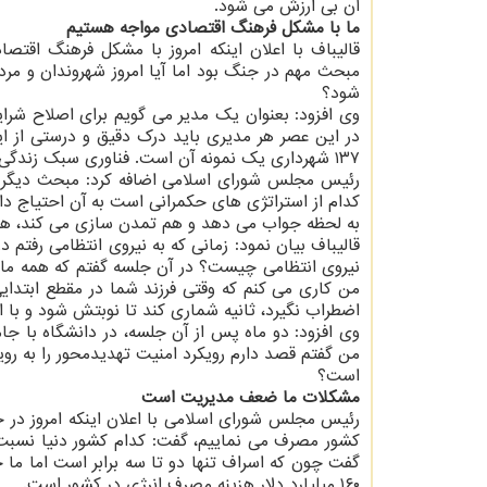
آن بی ارزش می شود.
ما با مشکل فرهنگ اقتصادی مواجه هستیم
قالیباف با اعلان اینکه امروز با مشکل فرهنگ اقت
مبحث مهم در جنگ بود اما آیا امروز شهروندان و مرد
شود؟
۱۳۷ شهرداری یک نمونه آن است. فناوری سبک زندگی دیگری است که حتی فرهنگ را هم تحت تاثیر قرار داده است.
رئیس مجلس شورای اسلامی اضافه کرد: مبحث دیگری 
کدام از استراتژی های حکمرانی است به آن احتیاج دا
به لحظه جواب می دهد و هم تمدن سازی می کند، هر 
قالیباف بیان نمود: زمانی که به نیروی انتظامی رفتم
نیروی انتظامی چیست؟ در آن جلسه گفتم که همه ما م
من کاری می کنم که وقتی فرزند شما در مقطع ابتدای
اضطراب نگیرد، ثانیه شماری کند تا نوبتش شود و با 
وی افزود: دو ماه پس از آن جلسه، در دانشگاه با ج
من گفتم قصد دارم رویکرد امنیت تهدیدمحور را به روی
است؟
مشکلات ما ضعف مدیریت است
رئیس مجلس شورای اسلامی با اعلان اینکه امروز در 
کشور مصرف می نماییم، گفت: کدام کشور دنیا نسبت
گفت چون که اسراف تنها دو تا سه برابر است اما ما
۱۶۰ میلیارد دلار هزینه مصرف انرژی در کشور است.