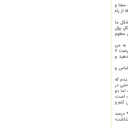
معنا و
از راه
شکل ما
ی کند پس مشکل پول
 معلوم
 به من
هایت را کنار بگذار، در یکی از بخش ها به بستن کمربند ایمنی تاکید کرده ای اگر توانستی این مورد را در فرصت ۶
 ۶ ماه وقت نمی خواهم شما ۲ ماه وقت بدهید و
س کودک، لباس و
یدم که
حتی در
داشت اما دو
گ است،
 کنم و
رئیس مجلس شورای اسلامی گفت: این نوع نگاه به مردم و مشکلات شان، همان حرفی است که زمانی درباره ۴ درصد و ۹۶ درصد
گذاشت؛