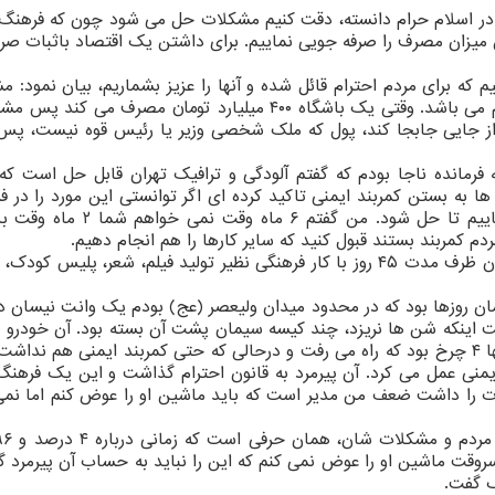
ا در اسلام حرام دانسته، دقت کنیم مشکلات حل می شود چون که فرهنگ 
یزان مصرف را صرفه جویی نماییم. برای داشتن یک اقتصاد باثبات صرفا 
م که برای مردم احترام قائل شده و آنها را عزیز بشماریم، بیان نمود: م
پول و امکانات نیست، ضعف مدیریت یک مشکل مهم می باشد. وقتی یک باشگاه ۴۰۰ میلیارد تومان مصرف م
ا از جایی جابجا کند، پول که ملک شخصی وزیر یا رئیس قوه نیست، پس
فرمانده ناجا بودم که گفتم آلودگی و ترافیک تهران قابل حل است که
ماهه اجرا کنی ما بقیه را می پذیریم و کمک می نماییم تا حل شود. من گفتم
قالیباف گفت: در آن برهه بیشتر از ۸۰ درصد مردم ایران ظرف مدت ۴۵ روز با کار فرهنگی نظیر تولید فیلم، شعر، پلی
ان روزها بود که در محدود میدان ولیعصر (عج) بودم یک وانت نیسان د
اینکه شن ها نریزد، چند کیسه سیمان پشت آن بسته بود. آن خودرو 
نداشت! و شیشه های جلوی آن هم شکسته بود و تنها ۴ چرخ بود که راه می رفت و درحالی که حتی کمربند ایمنی هم ن
یمنی عمل می کرد. آن پیرمرد به قانون احترام گذاشت و این یک فرهن
لات را داشت ضعف من مدیر است که باید ماشین او را عوض کنم اما نمی
سروقت ماشین او را عوض نمی کنم که این را نباید به حساب آن پیرمرد 
ک گفت.