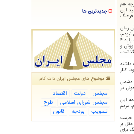
رجه هم
ید این
جدیدترین ها
 فرهنگ
ن زمان
نبودم،
بلکه یک دانش آموز دبیرستانی بودم اما چه اتفاقی افتاد؟ یک افسر توپخانه به جهت اینکه وارد جنگ شده و یک توپ رها کند باید ۴
فته آموزش می بیند و در این زمان به اندازه ۴ سال آموزش و
ه گذشت،
 داشته
، کنار
موضوع های مجلس ایران دات كام
ر دشمن
ولی در
مجلس
دولت
اقتصاد
مه این
مجلس شورای اسلامی
طرح
. مردم
تصویب
بودجه
قانون
ا حرمت
عقل بر
گ برای