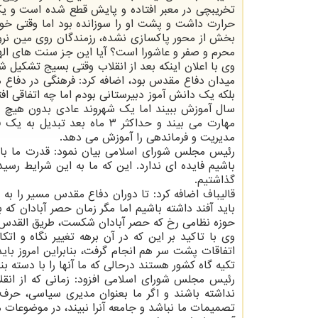
تخریبچی در معبر افتاده و پایش قطع شده است و یک
حرارت داشت و پشت او را سوزانده بود اما وقتی خوا
بخش از محور پاکسازی نشده، رزمندگان روی مین نرون
محرم و صفر و عاشورا است؟ آیا این جز سنت های ال
وی با اعلان اینکه بعد از انقلاب وقتی بسیج تشکیل شد،
میدان دفاع مقدس بود، اضافه کرد: فرهنگی در دفاع م
مهارت می بیند و حداکثر ۳ م
مدیریت و فرماندهی را آموزش می دهد.
رئیس مجلس شورای اسلامی بیان نمود: قدرت ما با
باشیم فایده ای ندارد. این که ما به این شرایط رس
گذاشتیم.
قالیباف اضافه کرد: تا دوران دفاع مقدس مسیر را به
باید آفند داشته باشیم اما مگر زمان حصر آبادان که
حوزه نظامی رخ که حصر آبادان شکست، طریق القدس ر
وی با تاکید بر این که در آن برهه تغییر نگاه و 
اتفاقات پشت سر هم انجام گرفت، بنابراین امروز با
تکیه گاه کشور هستند درحالی که ما آنها را با دسته ب
رئیس مجلس شورای اسلامی افزود: زمانی که از انق
نداشته باشند و اگر ما بعنوان مدیری سیاسی، حرف 
تصمیمات ما نباشد و جامعه آنرا نبیند، در موضوعات 