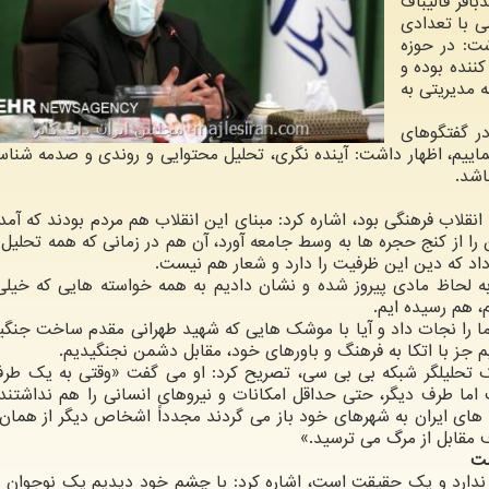
اقر قالیباف
 با تعدادی
شت: در حوزه
ننده بوده و
ه مدیریتی به
در گفتگوهای
اییم، اظهار داشت: آینده نگری، تحلیل محتوایی و روندی و صدمه شناس
اشد.
نقلاب فرهنگی بود، اشاره کرد: مبنای این انقلاب هم مردم بودند که آمدن
را از کنج حجره ها به وسط جامعه آورد، آن هم در زمانی که همه تحلیل 
داد که دین این ظرفیت را دارد و شعار هم نیست.
 لحاظ مادی پیروز شده و نشان دادیم به همه خواسته هایی که خیلی
م، هم رسیده ایم.
ا را نجات داد و آیا با موشک هایی که شهید طهرانی مقدم ساخت جنگید
جز با اتکا به فرهنگ و باورهای خود، مقابل دشمن نجنگیدیم.
 تحلیلگر شبکه بی بی سی، تصریح کرد: او می گفت «وقتی به یک طر
ما طرف دیگر، حتی حداقل امکانات و نیروهای انسانی را هم نداشتند 
ه های ایران به شهرهای خود باز می گردند مجدداً اشخاص دیگر از همان
ف مقابل از مرگ می ترسید.»
ست