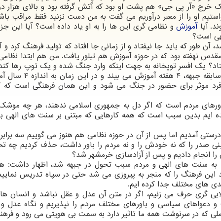
 خرج «آر پی جی» هم پشت او بود که آتش گرفته بود و بالای هزار د
ستیم او را از معبر درآوریم می گفت به من دست نزنید فقط مراقب باش
د. آیا
آموزش
و نظامی گری این ها را به او یاد داده است؟ آیا این جز
هی است؟
 آن طور که باید جا نیفتاد و از زمانی جا افتاد که تولید فرهنگ کرد و آ
قدس نهفته بود که در حوزه آموزش هم تبلور یافت. من هم ابتدا نظامی 
سال آموزش ببیند اما یک شهروند عادی بدون هیچ سابقه جبهه، ۴ ه
اه بعد تبدیل به یک فرد موثر برای حضور در جنگ می شود و این همان فرهنگی است ک
ورهای مردم است که اگر دل به جمهوری اسلامی ندهند، هر چه موشک
یده ایم بدین سبب است که همه کارهایی که مبتنی بر سنت های الهی بود
 درستی آمدیم اما پس از آن در حوزه نظامی هم هنوز می گوییم سه براب
 بنی صدر را که نه خودش را و نه مردم را باور داشت، حذف کردیم چه تح
ا انجام دادیم و پس از آزادسازی خرمشهر شد؟
اتکا به سنت های الهی و مردم سبب تحول در جبهه شد، اظهار داشت: ه
ید این فرهنگ را که منجر به پیروزی می شد حتی در سپاه تدریس نماییم
ندی های مختلف جدا کرده ایم.
لابی گری حرف می زنیم، اگر در متن آن عدل و عقل نباشد و انسان ه
و دعواهای سیاسی و باورهای مختلف مردم را نپذیریم و نگاه عدل و 
ملی که در سرنوشت همه ما تاثیر دارد به سمت بی هویتی می رود و فرهن