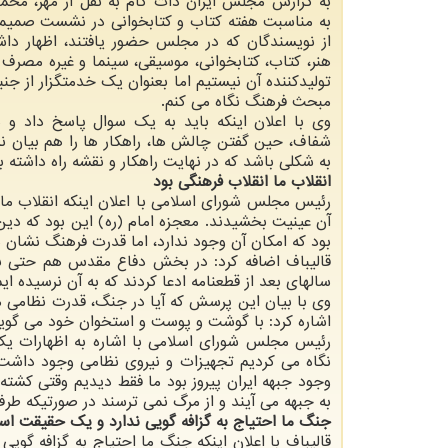
به گزارش مجلس ایران دات کام به نقل از مهر، محمدب
به مناسبت هفته کتاب و کتابخوانی در نشست صمیمی
از نویسندگان که در مجلس حضور یافتند، اظهار دا
هنر، کتاب، کتابخوانی، موسیقی، سینما و غیره مصرف ک
تولیدکننده آن نیستیم اما بعنوان یک خدمتگزار از جنب
مبحث فرهنگ نگاه می کنم.
وی با اعلان اینکه باید به یک سوال پاسخ داد و 
شفاف، حین گفتن چالش ها، راهکار ها را هم بیان نم
به شکلی باشد که در نهایت راهکار و نقشه راه داشته ب
انقلاب ما انقلاب فرهنگی بود
رئیس مجلس شورای اسلامی با اعلان اینکه انقلاب ما ا
آن عینیت بخشیدند. معجزه امام (ره) این بود که دین 
بود که امکان آن وجود ندارد، اما قدرت فرهنگ نشان 
قالیباف اضافه کرد: در بخش دفاع مقدس هم حتی به
سالهای بعد از قطعنامه ادعا کردند که به آن نرسیده ای
وی با بیان این پرسش که آیا در جنگ، قدرت نظامی م
اشاره کرد: با گوشت و پوست و استخوان خود می گویم 
رئیس مجلس شورای اسلامی با اشاره به اظهارات یک
نگاه می کردیم تجهیزات و نیروی نظامی وجود داشت ا
وجود جبهه ایران پیروز بود ما فقط دیدیم وقتی کشت
به جبهه می آیند و از مرگ نمی ترسند در صورتیکه طر
جنگ ما احتیاج به گزافه گویی ندارد و یک حقیقت ا