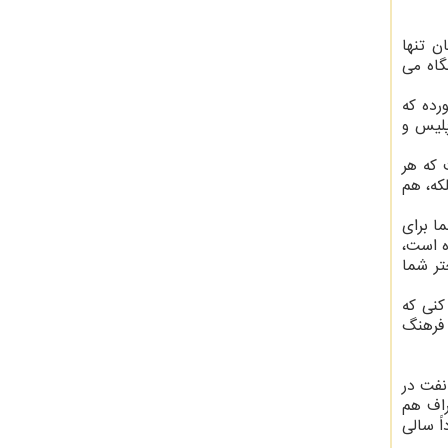
ن تنها
گاه می
جود آورده که
 باید درک دقیق و درستی از این بستر داشته باشد و تحولات عظیمی ایجاد نماید و سامانه های ۱۱۰ پلیس و
 که هر
که، هم
ا برای
ه است،
تر شما
کنی که
 فرهنگ
 میلیون بشکه نفت در
راف هم
ً سالی