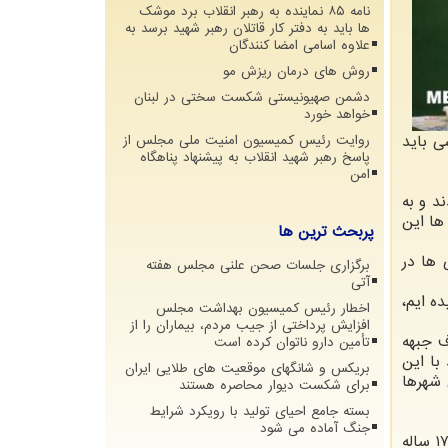
نامه ۸۵ نماینده به رهبر انقلاب برد موشک
ها باید به دفتر کار قاتلان رهبر شهید برسد به
علاوه اسامی امضا کنندگان
روش های درمان ریزش مو
دشمن صهیونیستی شکست سختی در لبنان
خواهد خورد
ی باید
روایت رئیس کمیسیون امنیت ملی مجلس از
پاسخ رهبر شهید انقلاب به پیشنهاد پناهگاه
امن
د و به
ها این
پربحث ترین ها
 ها در
برگزاری جلسات صحن علنی مجلس هفته
آتی
ه ایم،
اخطار رئیس کمیسیون بهداشت مجلس
افزایش پرداختی از جیب مردم، بیماران را از
ف جبهه
تأمین دارو ناتوان کرده است
با این
بریکس و شانگهای موقعیت های طلایی ایران
 شهرها
برای شکست دیوار محاصره هستند
بسته جامع احیای تولید با رویکرد شرایط
جنگ آماده می شود
قالیباف با اعلان اینکه جنگ ما احتیاج به گزافه گویی ندارد و یک حقیقت است، اشاره کرد: با چشم خود دیدیم یک نوجوان ۱۷ ساله