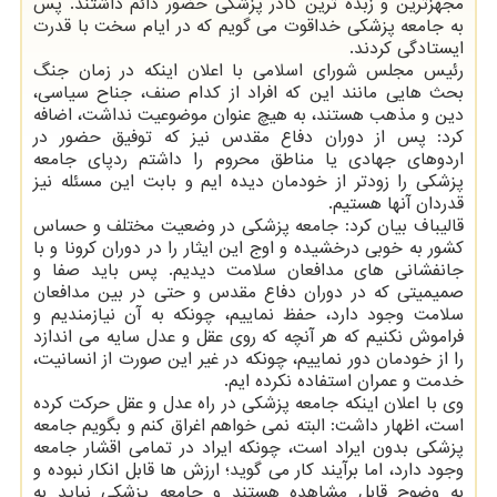
مجهزترین و زبده ترین کادر پزشکی حضور دائم داشتند. پس
به جامعه پزشکی خداقوت می گویم که در ایام سخت با قدرت
ایستادگی کردند.
رئیس مجلس شورای اسلامی با اعلان اینکه در زمان جنگ
بحث هایی مانند این که افراد از کدام صنف، جناح سیاسی،
دین و مذهب هستند، به هیچ عنوان موضوعیت نداشت، اضافه
کرد: پس از دوران دفاع مقدس نیز که توفیق حضور در
اردوهای جهادی یا مناطق محروم را داشتم ردپای جامعه
پزشکی را زودتر از خودمان دیده ایم و بابت این مسئله نیز
قدردان آنها هستیم.
قالیباف بیان کرد: جامعه پزشکی در وضعیت مختلف و حساس
کشور به خوبی درخشیده و اوج این ایثار را در دوران کرونا و با
جانفشانی های مدافعان سلامت دیدیم. پس باید صفا و
صمیمیتی که در دوران دفاع مقدس و حتی در بین مدافعان
سلامت وجود دارد، حفظ نماییم، چونکه به آن نیازمندیم و
فراموش نکنیم که هر آنچه که روی عقل و عدل سایه می اندازد
را از خودمان دور نماییم، چونکه در غیر این صورت از انسانیت،
خدمت و عمران استفاده نکرده ایم.
وی با اعلان اینکه جامعه پزشکی در راه عدل و عقل حرکت کرده
است، اظهار داشت: البته نمی خواهم اغراق کنم و بگویم جامعه
پزشکی بدون ایراد است، چونکه ایراد در تمامی اقشار جامعه
وجود دارد، اما برآیند کار می گوید؛ ارزش ها قابل انکار نبوده و
به وضوح قابل مشاهده هستند و جامعه پزشکی نباید به