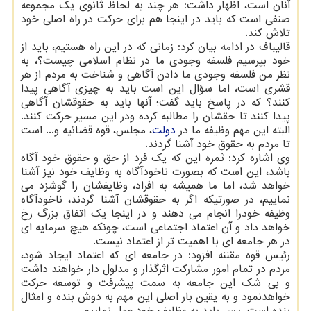
آنان است، اظهار داشت: هر چند به لحاظ ثانوی یک مجموعه
صنفی است که باید در اینجا هم برای حرکت در راه اصلی خود
تلاش کند.
قالیباف در ادامه بیان کرد: زمانی که در این راه هستیم، باید از
خود بپرسیم فلسفه وجودی ما در نظام اسلامی چیست؟، به
نظر من فلسفه وجودی ما دادن آگاهی و شناخت به مردم از هر
قشری است، اما سؤال این است باید به چیزی آگاهی پیدا
کنند؟ که در پاسخ باید گفت؛ آنها باید به حقوقشان آگاهی
پیدا کنند تا حقشان را مطالبه کرده ودر این مسیر حرکت کنند.
البته این مهم وظیفه ما در
دولت
، مجلس، قوه قضائیه و... است
تا مردم به حقوق خود آشنا گردند.
وی اشاره کرد: ثمره این که یک فرد از حق و حقوق خود آگاه
باشد، این است که بصورت ناخودآگاه به وظایف خود نیز آشنا
خواهد شد، اما ما همیشه به افراد، وظایفشان را گوشزد می
نماییم، در صورتیکه اگر به حقوقشان آشنا گردند، ناخودآگاه
وظیفه خودرا انجام می دهند و در اینجا یک اتفاق بزرگ رخ
خواهد داد و آن اعتماد اجتماعی است، چونکه هیچ سرمایه ای
در هر جامعه ای با اهمیت تر از اعتماد نیست.
رئیس قوه مقننه افزود: در جامعه ای که اعتماد ایجاد شود،
مردم در تمام امور مشارکت اثرگذار و مدلول دار خواهند داشت
و بی شک این جامعه به سمت پیشرفت و توسعه حرکت
خواهدنمود و به یقین بار اصلی این مهم به دوش بنده و امثال
بنده است، پس باید به وظایف خود عمل نماییم.