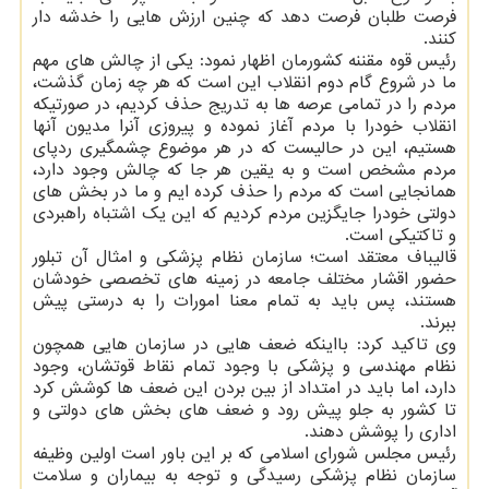
فرصت طلبان فرصت دهد که چنین ارزش هایی را خدشه دار
کنند.
رئیس قوه مقننه کشورمان اظهار نمود: یکی از چالش های مهم
ما در شروع گام دوم انقلاب این است که هر چه زمان گذشت،
مردم را در تمامی عرصه ها به تدریج حذف کردیم، در صورتیکه
انقلاب خودرا با مردم آغاز نموده و پیروزی آنرا مدیون آنها
هستیم، این در حالیست که در هر موضوع چشمگیری ردپای
مردم مشخص است و به یقین هر جا که چالش وجود دارد،
همانجایی است که مردم را حذف کرده ایم و ما در بخش های
دولتی خودرا جایگزین مردم کردیم که این یک اشتباه راهبردی
و تاکتیکی است.
قالیباف معتقد است؛ سازمان نظام پزشکی و امثال آن تبلور
حضور اقشار مختلف جامعه در زمینه های تخصصی خودشان
هستند، پس باید به تمام معنا امورات را به درستی پیش
ببرند.
وی تاکید کرد: بااینکه ضعف هایی در سازمان هایی همچون
نظام مهندسی و پزشکی با وجود تمام نقاط قوتشان، وجود
دارد، اما باید در امتداد از بین بردن این ضعف ها کوشش کرد
تا کشور به جلو پیش رود و ضعف های بخش های دولتی و
اداری را پوشش دهند.
رئیس مجلس شورای اسلامی که بر این باور است اولین وظیفه
سازمان نظام پزشکی رسیدگی و توجه به بیماران و سلامت