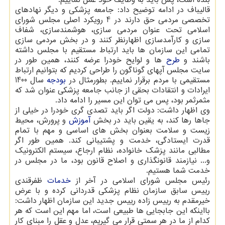
قالیباف در ادامه توضیح داد: جامعه پزشکی و دیگر نهادهای
تخصصی مردمی حق دارند در 4 رویکرد اصلی مجلس شورای
اسلامی تحت عنوان مردمی سازی، هوشمندسازی، شفاف
سازی و کارآمدسازی اظهارنظر کنند و در بخش مردمی سازی
تمامی این سازمان ها باید ارتباط مستقیم با مجلس داشته
باشند و
طرح
ها و لوایح خودرا عرضه کنند، همین طور در
سایت مجلس آپهای گوناگون را طراحی کردیم که بتوانیم ارتباط
مستقیمی با مردم برقرار نماییم. بطورمثال در
بودجه
سال 1400
ایرادات و انتقادات بحقی از جانب جامعه پزشکی عنوان شد که
مثمرثمر بود، پس می توان این مسیر را ادامه داد.
وی اظهار داشت: دولت اگر باید تصدی گری خودرا در خیلی از
جاها رها کند، به یقین باید در بخش
آموزش
و پرورش، محیط
زیست و سلامت بعنوان بخش های اساسی و مهم با تمام
قدرت ایستادگی، خدمت و پشتیبانی کند. همین طور اگر
مطالبی مانند پزشک خانواده، نظام ارجاع، سیستم الکترونیک
و... نیازمند قانونگذاری و اصلاح قانون بود، ما در مجلس در
خدمت شما هستیم.
رئیس مجلس شورای اسلامی در آخر از
خدمات
ظفرقندی
رییس سابق سازمان نظام پزشکی قدردانی کرده و با عرض
خیرمقدم به رییس زاده رییس جدید این سازمان اظهار داشت:
بااینکه این جابجایی ها طبیعی است، اما مهم این است که هر
کدام از ما در هر سمتی قرار می گیریم، عدل و عقل را مبنای کار