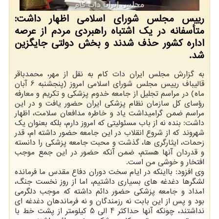
رییس مجلس شورای اسلامی اظهار داشت:
متأسفانه در یک اشتباه راهبردی مردم از عرصه
اداره کشور حذف شدند و بخش دولتی جایگزین
شد.
به گزارش مجلس ایران دات کام به نقل از مهر، محمدباقر
قالیباف رییس مجلس شورای اسلامی امروز (پنجشنبه 6 آبان
ماه) در مراسم تجلیل از جامعه خدوم پزشکی و تکریم و معارفه
رؤسای کل سازمان نظام پزشکی ایران حضور یافت و در این
مراسم ضمن گرامیداشت یاد و خاطره مدافعان سلامت، اظهار
داشت: بنده نه از باب مسئولیتی که امروز دارم، بلکه بعنوان یک
شهروند که از شروع انقلاب در این جامعه حضور داشته ام، قدر
زحمات، ایثارگری ها، گذشت و محبت جامعه پزشکی را دانسته
و قدردان آنها هستم، ضمن آنکه حضور در این جمع موجب
افتخار و خوشی من است.
وی افزود: بااینکه در ایام سخت دوران دفاع مقدس ما فرمانده
لشگرها دغدغه های بسیاری داشتیم، اما از روز نخست جنگ،
امداد و جامعه پزشکی حضور دائم داشته که موجب دلگرمی
بود و پس از این بابت نه رزمندگان و نه فرماندهان دغدغه ای
نداشتند، چونکه آنها حداکثر 4 الی 5 کیلومتر از پشت خط با