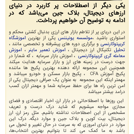
یکی دیگر از اصطلاحات پر کاربرد در دنیای
ارزهای دیجیتال، بلاک جین می‌باشد که در
ادامه به توضیح آن خواهیم پرداخت.
در این دریای پر از تلاطم بازار های ارزی بدنبال کشتی محکم و
استواری باشید ،
موئسسه یونیننس
یکی از بهترین
اموزشگاه
کریپتوکارنسی
و برگزاری دوره های پیشرفته و تخصصی مانند ،
تحلیل
تکنیکال ارز دیجیتال ،
اموزش تعمیر ماینر
،
اموزش
معامله گری کریپتوکارنسی
، اموزش بازار سرمایه ، که شمارا در
جهت درست در زمینه های ارز و بازار سرمایه هدایت میکند
همچنین این مجموعه ارائه دهنده بهترین پکیج ها ماننده
پکیج آموزش
CFA
، پکیج بازار مسکن و خودرو میباشد و
مهمتر اینکه این مجموعه به عنوان یک صرافی دیجیتال یکی از
امن ترین راه ها برای حفظ سرمایه شما و مهمتر ازان کسب
درامد بیشتر میباشد
این روزها با اصطلاحاتی در بازار ارز، اخبار اقتصادی و فضای
مجازی مواجه میشویم که شاید درک درست و تعریف
مشخصی از این اصطلاحات نداشته باشیم. مثل رمز ارز، ارز
دیجیتال، بیت کوین و بلاک جین و موارد دیگه. درک این
موارد در دنیای امروزی که به سرعت در حال تغییر و تحول می
باشد به ما کمک می کند تا بتوانیم بهترین انتخاب‌ها،