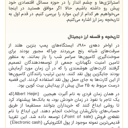
استراتژی‌ها و چشم انداز را در حوزه مسائل اقتصادی خود
پیش رو داشته باشیم. حالا اگر موافق هستید در اینجا
می‌خواهیم هر کدام از این موارد را بررسی کنیم. در قدم اول به
تاریخچه رمز ارز اشاره می‌کنیم.
تاریخچه و فلسفه ارز دیجیتال
در اواخر دهه‌ی ۱۹۸۰، ایستگاه‌های پمپ بنزین هلند از
سرقت‌های شبانه رنج می‌بردند چراکه مجبور بودند برای
سوخت‌گیری کامیون‌ها سراسر شب را باز بمانند. به منظور
تامین امنیت نگهبانان، جمعی از توسعه‌دهندگان تصمیم
گرفتند کارت‌های هوشمندی را که در آن زمان مورد آزمایش
بودند جایگزین پول نقد کنند. بدین ترتیب رانندگان کامیون‌ها
از این کارت‌ها به جای حمل پول نقد استفاده کردند. این قضیه
درست مربوط به ۲۵ سال پیش از پیدایش بیت کوین بود.
در همان زمان فردی به نام آلبرت هیجین
(Albert Heijin)
که
یک تاجر با نفوذ در زمان خودش بود، به بانک‌ها پیشنهاد کرد
تا روشی ابداع کنند که خریداران بتوانند مستقیما از طریق
حساب‌های بانکی‌شان پرداخت انجام دهند. این ابداع با نام
نقطه‌ی فروش
Point of sale)
،
(
توسعه داده شد. این تقریبا
قدیمی‌ترین نمونه موجود از پول الکترونیکی
(Electronic cash)