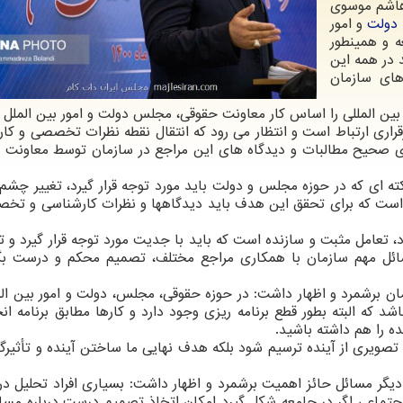
رهاشم موسوی
دولت
و امور
ه و همینطور
اید در همه این
های سازمان
بین المللی را اساس کار معاونت حقوقی، مجلس دولت و امور بین الملل
 برقراری ارتباط است و انتظار می رود که انتقال نقطه نظرات تخصصی و کا
ری صحیح مطالبات و دیدگاه های این مراجع در سازمان توسط معاونت 
ه ای که در حوزه مجلس و دولت باید مورد توجه قرار گیرد، تغییر چشم ا
ست که برای تحقق این هدف باید دیدگاهها و نظرات کارشناسی و تخ
رد، تعامل مثبت و سازنده است که باید با جدیت مورد توجه قرار گیرد و ت
 مسائل مهم سازمان با همکاری مراجع مختلف، تصمیم محکم و درست بگ
مان برشمرد و اظهار داشت: در حوزه حقوقی، مجلس، دولت و امور بین ال
د که البته بطور قطع برنامه ریزی وجود دارد و کارها مطابق برنامه ان
ه را هم داشته باشید.
صویری از آینده ترسیم شود بلکه هدف نهایی ما ساختن آینده و تأثیرگذ
دیگر مسائل حائز اهمیت برشمرد و اظهار داشت: بسیاری افراد تحلیل در
اجتماعی اگر در جامعه شکل گیرد امکان اتخاذ تصمیم درست درباره مسا