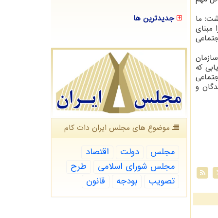
جدیدترین ها
شت: ما
 مبنای
جتماعی
سازمان
ابی که
جتماعی
دگان و
موضوع های مجلس ایران دات كام
مجلس
دولت
اقتصاد
مجلس شورای اسلامی
طرح
تصویب
بودجه
قانون