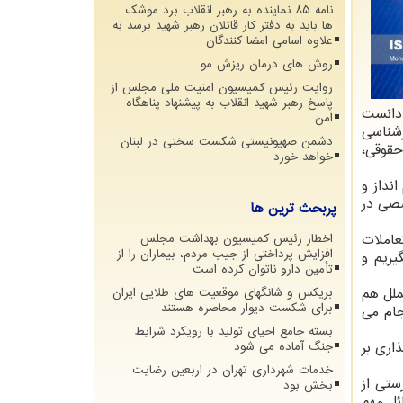
نامه ۸۵ نماینده به رهبر انقلاب برد موشک
ها باید به دفتر کار قاتلان رهبر شهید برسد به
علاوه اسامی امضا کنندگان
روش های درمان ریزش مو
روایت رئیس کمیسیون امنیت ملی مجلس از
پاسخ رهبر شهید انقلاب به پیشنهاد پناهگاه
 دانست
امن
رشناسی
دشمن صهیونیستی شکست سختی در لبنان
حقوقی،
خواهد خورد
نداز و
صصی در
پربحث ترین ها
عاملات
اخطار رئیس کمیسیون بهداشت مجلس
افزایش پرداختی از جیب مردم، بیماران را از
یریم و
تأمین دارو ناتوان کرده است
ملل هم
بریکس و شانگهای موقعیت های طلایی ایران
برای شکست دیوار محاصره هستند
جام می
بسته جامع احیای تولید با رویکرد شرایط
اری بر
جنگ آماده می شود
خدمات شهرداری تهران در اربعین رضایت
ستی از
بخش بود
ئل مهم