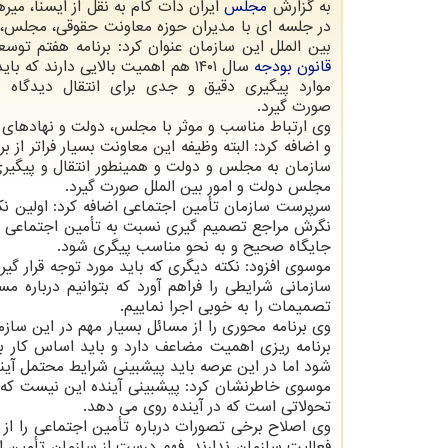
به گزارش
مجلس
ایران دات کام به نقل از ایسنا، می
در جلسه ای با مدیران حوزه معاونت حقوقی، مجلس،
بین الملل این سازمان عنوان کرد: برنامه هفتم توسع
قانون
بودجه
سال ۱۴۰۱ هم اهمیت بالایی دارند که ب
موارد پیگیری دقیق و جدی برای انتقال دیدگاه 
صورت گیرد.
وی ارتباط مناسب و موثر با مجلس، دولت و نهادهای 
و اضافه کرد: البته وظیفه این معاونت بسیار فراتر از
سازمان به مجلس و دولت و همینطور انتقال و پیگی
مجلس دولت و امور بین الملل صورت گیرد.
سرپرست سازمان تأمین اجتماعی اضافه کرد: اولین نکت
نگرش مراجع تصمیم گیری نسبت به تأمین اجتماعی ا
جایگاه صحیح و به نحو مناسب پیگری شود.
موسوی افزود: نکته دیگری که باید مورد توجه قرار گی
سازمانی شرایطی را فراهم آورد که بتوانیم درباره
تصمیمات را به خوبی اجرا نماییم.
وی برنامه محوری را از مسائل بسیار مهم در این ساز
برنامه ریزی اهمیت مضاعف دارد و باید اساس کار باش
شود اما در این عرصه باید پیشبینی شرایط محتمل آیند
موسوی خاطرنشان کرد: پیشبینی آینده این نیست که ت
تحولاتی است که در آینده روی می دهد.
وی اصلاح برخی تصورات درباره تأمین اجتماعی را از 
فعالیت سازمان ندارند. فهم درست از سازمان تأمین 