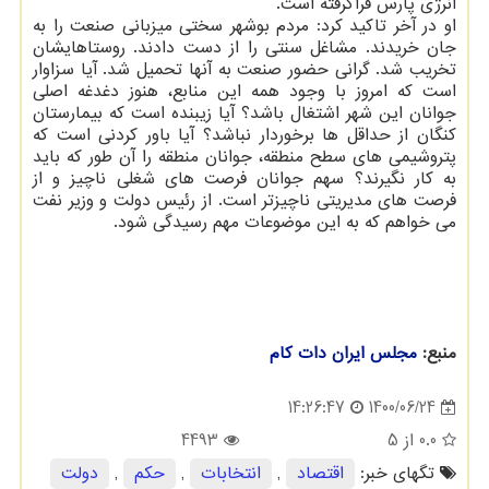
انرژی پارس فراگرفته است.
او در آخر تاکید کرد: مردم بوشهر سختی میزبانی صنعت را به
جان خریدند. مشاغل سنتی را از دست دادند. روستاهایشان
تخریب شد. گرانی حضور صنعت به آنها تحمیل شد. آیا سزاوار
است که امروز با وجود همه این منابع، هنوز دغدغه اصلی
جوانان این شهر اشتغال باشد؟ آیا زیبنده است که بیمارستان
کنگان از حداقل ها برخوردار نباشد؟ آیا باور کردنی است که
پتروشیمی های سطح منطقه، جوانان منطقه را آن طور که باید
به کار نگیرند؟ سهم جوانان فرصت های شغلی ناچیز و از
فرصت های مدیریتی ناچیزتر است. از رئیس دولت و وزیر نفت
می خواهم که به این موضوعات مهم رسیدگی شود.
منبع:
مجلس ایران دات كام
1400/06/24
14:26:47
0.0
از 5
4493
تگهای خبر:
اقتصاد
,
انتخابات
,
حكم
,
دولت