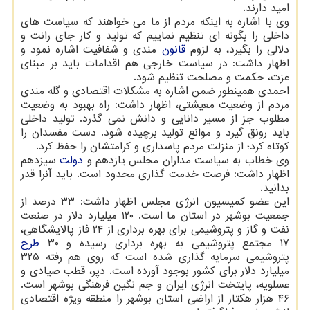
امید دارند.
وی با اشاره به اینکه مردم از ما می خواهند که سیاست های
داخلی را بگونه ای تنظیم نماییم که تولید و کار جای رانت و
دلالی را بگیرد، به لزوم
قانون
مندی و شفافیت اشاره نمود و
اظهار داشت: در سیاست خارجی هم اقدامات باید بر مبنای
عزت، حکمت و مصلحت تنظیم شود.
احمدی همینطور ضمن اشاره به مشکلات اقتصادی و گله مندی
مردم از وضعیت معیشتی، اظهار داشت: راه بهبود به وضعیت
مطلوب جز از مسیر دانایی و دانش نمی گذرد. تولید داخلی
باید رونق گیرد و موانع تولید برچیده شود. دست مفسدان را
کوتاه کرد؛ از منزلت مردم پاسداری و کرامتشان را حفظ کرد.
وی خطاب به سیاست مداران مجلس یازدهم و
دولت
سیزدهم
اظهار داشت: فرصت خدمت گذاری محدود است. باید آنرا قدر
بدانید.
این عضو کمیسیون انرژی مجلس اظهار داشت: ۳۳ درصد از
جمعیت بوشهر در استان ما است. ۱۲۰ میلیارد دلار در صنعت
نفت و گاز و پتروشیمی برای بهره برداری از ۲۴ فاز پالایشگاهی،
۱۷ مجتمع پتروشیمی به بهره برداری رسیده و ۳۰
طرح
پتروشیمی سرمایه گذاری شده است که روی هم رفته ۳۲۵
میلیارد دلار برای کشور بوجود آورده است. دیِر، قطب صیادی و
عسلویه، پایتخت انرژی ایران و جم نگین فرهنگی بوشهر است.
۴۶ هزار هکتار از اراضی استان بوشهر را منطقه ویژه اقتصادی