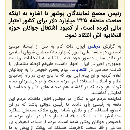
رئیس مجمع نمایندگان بوشهر با اشاره به اینکه
صنعت منطقه ۳۲۵ میلیارد دلار برای کشور اعتبار
مالی آورده است، از کمبود اشتغال جوانان حوزه
انتخابیه اش انتقاد نمود.
به گزارش
مجلس
ایران دات کام به نقل از ایسنا، موسی
احمدی در جلسه علنی امروز (چهارشنبه) مجلس شورای اسلامی
در نظق میان دستور خود ضمن اشاره به انتخابات ریاست
جمهوری اخیر در ایران اظهار داشت: علیرغم توطئه دشمنان با
شرکت حماسی در
انتخابات
، پیام روشن خویش را به جهانیان
اعلام کردیم و آن پیام این بود که تا پای جان در راه آرمانهای
نظام و انقلاب ایستاده ایم. مردم حجت را بر دولتمردان تمام
کردند هر چند که در گذشته هم صحنه های ایثار و حماسه را
نمایش گذاشتند.
نماینده مردم دیر و کنگان در مجلس اظهار داشت: مردم این
دفعه به رئیسی رأی دادند تا رئیس دولتی باشد که در آن
اخلاق، انصاف، کار و تلاش شبانه روزی ملاک سنجش عملکرد
مدیرانش باشد. اینک بارقه امید بار دیگر در میان مردم به
خصوص جوانان روشن شده است. مردم از فساد، تبعیض، بی
عدالتی و فقر سخت ناخرسند هستند اما بیشتر از پیش به ما