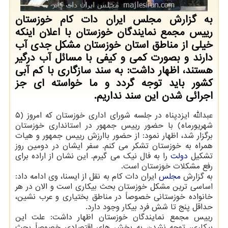
به گزارش مجلس ایران دات کام خوزستان
رییس مجمع نمایندگان خوزستان با اعلان اینکه
خیلی از مناطق استان خوزستان مشکل جدی آب
دارند و بصورت کمی و کیفی با مسائل آب درگیر
هستند، اظهار داشت: به سند سازگاری با کم آبی
کشور باید توجه گردد و ما خواسته ای جز
اجرائی شدن این سند نداریم.
عبدالله ایزدپناه در جلسه شورای اداری خوزستان که امروز (۵
شهریورماه) با حضور رییس جمهور در استانداری خوزستان
برگزار شد، اظهار نمود: از حضور باارزش رییس جمهور و هیات
همراه به خوزستان تشکر می کنم. سفر ایشان در دومین روز
تشکیل
دولت
را به فال نیک می گیرم. این نشان از اراده برای
رفع مشکلات خوزستان است.
به گزارش
مجلس
ایران دات کام به نقل از ایسنا، وی ادامه داد:
اساسی ترین مشکل خوزستان بحث بیکاری است و الان در هر
خانواده خوزستانی خصوصاً در مناطق بختیاری و عرب نشین،
حداقل پنج تا شش فرد بیکار وجود دارد.
رییس مجمع نمایندگان خوزستان اظهار داشت: علت این
بیکاری، توجه نشدن به بخش های اقتصادی خصوصاً بحث