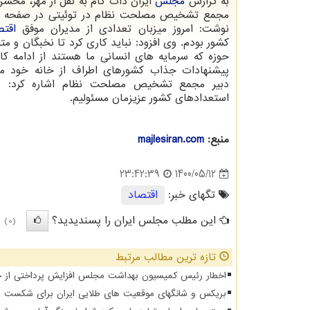
به گزارش
مجلس
ایران دات کام به نقل از مهر، محسن
مجمع تشخیص مصلحت نظام در توئیتی در صفحه
نوشت: امروز میزبان تعدادی از مدیران موفق
اقتص
کشور بودم. وی افزود: نباید کاری کرد تا نخبگان و 
حوزه که سرمایه های انسانی ما هستند از ادامه کار 
پیشنهادات جذاب کشورهای اطراف از خانه خود مه
دبیر مجمع تشخیص مصلحت نظام اشاره کرد: ما
استعدادهای کشور عزیزمان مسئولیم.
منبع:
majlesiran.com
1400/05/12
23:42:39
تگهای خبر:
اقتصاد
این مطلب مجلس ایران را پسندیدید؟
(0)
تازه ترین مطالب مرتبط
اخطار رئیس کمیسیون بهداشت مجلس افزایش پرداختی از جیب 
بریکس و شانگهای موقعیت های طلایی ایران برای شکست د