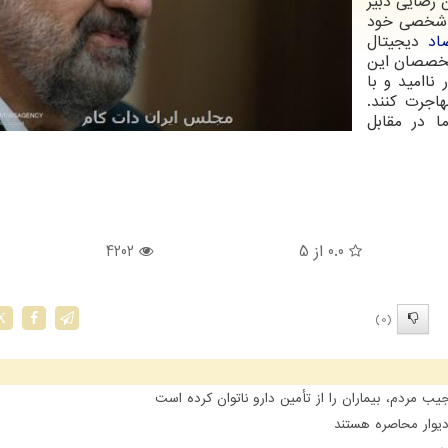
 رضایی دبیر
 شخصی خود
اد
دیجیتال
متخصصان این
ناامید و با
اجرت کنند.
 در مقابل
0.0
از 5
4202
(0)
X
مردم، بیماران را از تأمین دارو ناتوان کرده است
یوار محاصره هستند