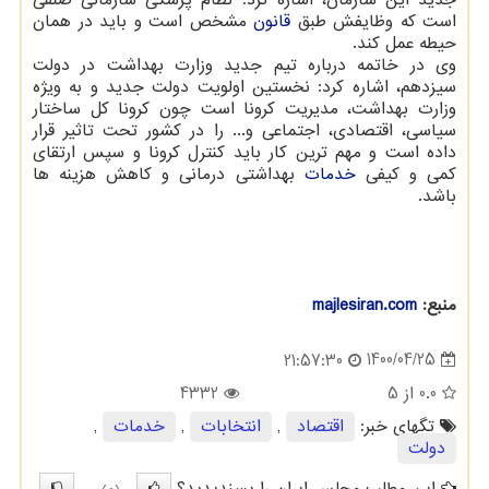
جدید این سازمان، اشاره کرد: نظام پزشکی سازمانی صنفی
است که وظایفش طبق
قانون
مشخص است و باید در همان
حیطه عمل کند.
وی در خاتمه درباره تیم جدید وزارت بهداشت در دولت
سیزدهم، اشاره کرد: نخستین اولویت دولت جدید و به ویژه
وزارت بهداشت، مدیریت کرونا است چون کرونا کل ساختار
سیاسی، اقتصادی، اجتماعی و... را در کشور تحت تاثیر قرار
داده است و مهم ترین کار باید کنترل کرونا و سپس ارتقای
کمی و کیفی
خدمات
بهداشتی درمانی و کاهش هزینه ها
باشد.
منبع:
majlesiran.com
1400/04/25
21:57:30
0.0
از 5
4332
تگهای خبر:
اقتصاد
,
انتخابات
,
خدمات
,
دولت
این مطلب مجلس ایران را پسندیدید؟