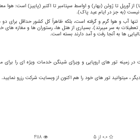
) از آوریل تا ژوئن (بهار) و اواسط سپتامبر تا اکتبر (پاییز) است: هوا مع
یست (به جز در ایام عید پاک)
.
نها آب و هوا گرم و گرفته است، بلکه ظاهراً کل کشور حداقل برای دو ه
ر تعطیلات به سر میبرند). بسیاری از هتل ها، رستوران ها و مغازه های خا
لیایی ها به آنجا رفت و آمد دارند بسته است.
ر زمینه تور های اروپایی و ویزای شینگن خدمات ویژه ای را برای م
یگر ، میتوانید تور های خود را هم اکنون از وبسایت شرکت رزرو نمایید.
0.0
از 5
4118