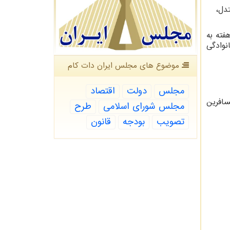
تدل،
فته به
نوادگی
موضوع های مجلس ایران دات كام
مجلس
دولت
اقتصاد
سافرین
مجلس شورای اسلامی
طرح
تصویب
بودجه
قانون