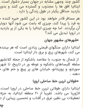
کشور چند وجهی مشابه در جهان بسیار دشوار است. 
ایتالیا افق ها را مجذوب و گسترده می کنند و بد
بازدید حداقل یکبار در طول زندگی را دارد
.
هر مسافر قادر خواهد بود در این کشور خیره کننده
به فرد را پیدا کند، چیزی که باعث می شود آنها دوباره
آن برگردند. اما چه چیزی ایتالیا را به یکی از پر بازدی
در اروپا تبدیل می کند؟
♦
شهرهای مشهور جهان
ایتالیا دارای سنگهای قیمتی زیادی است که هر بیننده 
می کند، شهرهای زرق و برق دار ایتالیا است.
از شمال به جنوب، با مقاصد باشکوه از جمله کلانشهر
سلطه کلیساهای باشکوه و غوطه ور در تاریخ، تا شهر
سورنتو، و پوزیتانو، خیابان های پر پیچ و خم های ج
دهند
.
♦
طولانی ترین خط ساحلی اروپا
ایتالیا دارای طولانی ترین خط ساحلی در اروپا است، ک
لاژوریا می باشد. تقریباً از 20 منطقه ایتالیا، به جز
ia
تعطیلات بی نظیر، غرق در آفتاب و تحسین زیبایی از در
چه 