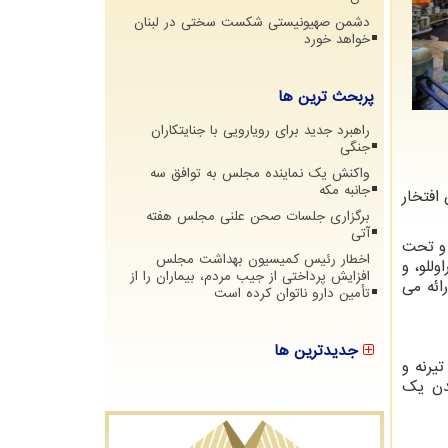
دشمن صهیونیستی شکست سختی در لبنان
خواهد خورد
پربحث ترین ها
راهبرد جدید برای رویارویی با جنایتکاران
جنگی
واکنش یک نماینده مجلس به توافق سه
جانبه مکه
افتخار
برگزاری جلسات صحن علنی مجلس هفته
آتی
 و تحت
اخطار رئیس کمیسیون بهداشت مجلس
للو، و
افزایش پرداختی از جیب مردم، بیماران را از
ائه می
تأمین دارو ناتوان کرده است
جدیدترین ها
یرنه و
ندن یک