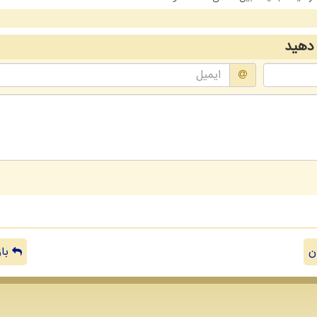
دهید
ن
باز