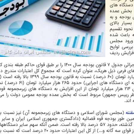
 دستگاه های
رده است: بخش عمده
ول ۷ قانون بودجه و به
سیار بالای
نحوه تقسیم
ه باعث شده
 ورود مجلس
ررسی لوایح
افزایش ردیف
گزارش مرکز پژوهش های مجلس همه دستگاه های اجرائی جدول ۷ قانون بودجه سال ۱۴۰۰ را بر طبق قوای حاکم
ای فرعی ذیل هریک، عنوان کرده است که مجموع کل اعتبارات مندرج د
۷ (اعتبارات دستگاه های اجرایی) حدود ۲۹۲ هزار میلیارد تومان (۶۰ درصد) نسبت به قانو
اعتبارات هزینه های جاری در جدول ۷ (اعتبارات هزینه ای دستگاه های اجرا
قانون بودجه سال ۱۳۹۹ بالا رفته است). براین اساس ۲۱۴ هزار میلیارد تومان از این افزایش به دستگاه های زیرمجموع
ر نظر رییس جمهور) مربوط است که بخش عمده بودجه عمومی دولت را می
قننه
(مجلس شورای اسلامی و دستگاه های زیرمجموعه آن) نیز نسبت به
 بالا رفته است. همین طور بودجه قوه قضائیه (دادگستری جمهوری اسلامی ایران و سای
های زیرمجموعه این قوه) نسبت به قانون بودجه سال گذشته، حدود ۵۷ درصد بالا رفته است. ضمن آنکه سهم سایر دس
نیروهای مسلح، مراکز فرهنگی، آموزشی و علمی خارج از قوای سه گانه و...) از کل این اعتبارات حدود 