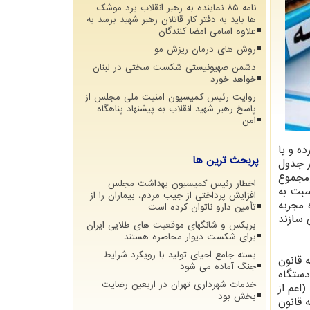
نامه ۸۵ نماینده به رهبر انقلاب برد موشک
ها باید به دفتر کار قاتلان رهبر شهید برسد به
علاوه اسامی امضا کنندگان
روش های درمان ریزش مو
دشمن صهیونیستی شکست سختی در لبنان
خواهد خورد
روایت رئیس کمیسیون امنیت ملی مجلس از
پاسخ رهبر شهید انقلاب به پیشنهاد پناهگاه
امن
 طبقه بندی کرده و با
پربحث ترین ها
ر جدول
ن بودجه سال ۱۳۹۹ بالا رفته است (مجموع
اخطار رئیس کمیسیون بهداشت مجلس
یی) حدود ۲۶۵ هزار میلیارد تومان (۶۱ درصد) نسبت به
افزایش پرداختی از جیب مردم، بیماران را از
ه قوه مجریه
تأمین دارو ناتوان کرده است
 سازند
بریکس و شانگهای موقعیت های طلایی ایران
برای شکست دیوار محاصره هستند
بسته جامع احیای تولید با رویکرد شرایط
 قانون
جنگ آماده می شود
ر دستگاه
خدمات شهرداری تهران در اربعین رضایت
تگاهها (اعم از
بخش بود
۲۰ درصد است که نسبت به قانون