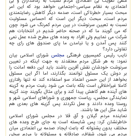
منفی تقویت بی اعتمادی مردم نسبت به زمامداران و بی
اعتمادی به نظام سیاسی-اجتماعی خواهد بود که این امر
مبحث بسیار خطرناکی است، صدمه دیگر کاهش رضایتمندی
مردم است، مبحث دیگر این است که احساس مسئولیت
نسبت به تعیین سرنوشت در بین مردم کمرنگ می شود چون
که می گویند ما که در صحنه حاضر شدیم در انتخابات هم
شرکت می نماییم ولی افراد به وعده های مطرح شده عمل نمی
کنند پس آمدن و یا نیامدن ما پای صندوق های رای چه
تفاوتی دارد؟
نایب رئیس کمیسیون فرهنگی
مجلس
شورای اسلامی بیان
نمود: به هر شکل مردم معتقدند به جهت اینکه در تعیین
سرنوشت خودشان نقش آفرین باشند باید این دفعه امانت را
بر دوش یک مسئول توانمند بگذارند، اما اگر این مسئول
بخواهد از این حسن اعتماد سو استفاده کند نه تنها رفتاری
کاملا غیراخلاقی است بلکه باعث می شود رغبت مردم به گزینه
های آینده هم کاهش پیدا کند و برای مثال بگویند چند گزینه
نمایندگی مجلس، ریاست جمهوری و شوراهای اسلامی شهر و
روستا وعده دادند و عمل نکردند پس گزینه های بعدی هم
شاید مثل این ها باشند.
نماینده مردم گیلان و آق قلا در مجلس شورای اسلامی
خاطرنشان کرد: پس شایسته است به جای طرح وعده های
مختلف بدون پشتوانه که باعث ایجاد صدمه بی اعتمادی میان
مردم می شود، شفاف، صادقانه و مسئولانه با مردم سخن