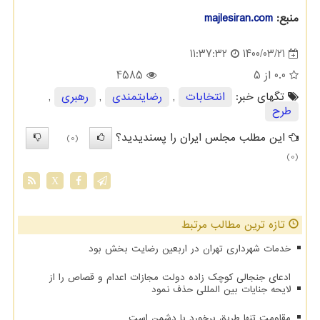
منبع:
majlesiran.com
1400/03/21
11:37:32
0.0
از 5
4585
تگهای خبر:
انتخابات
,
رضایتمندی
,
رهبری
,
طرح
این مطلب مجلس ایران را پسندیدید؟
(0)
(0)
X
تازه ترین مطالب مرتبط
خدمات شهرداری تهران در اربعین رضایت بخش بود
ادعای جنجالی کوچک زاده دولت مجازات اعدام و قصاص را از
لایحه جنایات بین المللی حذف نمود
مقاومت تنها طریق برخورد با دشمن است