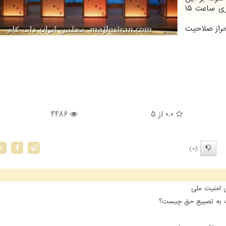
اساس مقرر است نامزدهای انتخابات ریاست جمهوری ساعت ۱۵
حراز صلاحیت
0.0
از 5
4486
(0)
X
ن امنیت ملی
ت به تصییع حق چیست؟