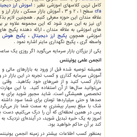
کامل ترین کلاسهای اموزشی نظیر :
اموزش ارز دیجیت
cfa
سطح 1 ، 2 و 3 ، آموزش بازار مسکن ، بازار ارز 
علاقه مندان این حوزه معرفی کنیم . همچنین لازم بذک
ای نیز به این مورد شود که این مجموعه علاوه بر ب
های اموزشی به علاقه مندان ، ارائه دهنده پکیج 
اموزشی همچون
پکیج ارز دیجیتال
،
پکیج هوش م
واسطه گری ، پکیج نگهداری ماینر اشاره نمود .
یکی از بزرگان بازار سرمایه می‌گوید اگر روزی یک سا
انجمن علمی یونیننس
همیشه توصیه شده قبل از ورود به بازارهای مالی و 
آموزش سرمایه گذاری و کسب تجربه در این بازار در و
بازار کسب کنید و از ضررهای خود بکاهید. وقتی س
می‌توانید سال‌ها از آن استفاده کنید. با این مهارت ،
تخصصی همیشگی است. شاید مجبور شوید برای به دست
صدها و حتی میلیاردها تومان برای شما سود داشته باش
شک با مبلغ بسیار بیشتری به سمت شما باز می‌گردد.
پس در همین لحظه‌ای که آن را درک می‌کنیم، دست به 
امروز به یک خبره تبدیل شوید، در آینده‌ای نزدیک ب
کند بر آن حاکم خواهید بود.
بمنظور کسب اطلاعات بیشتر در زمینه انجمن یونیننس