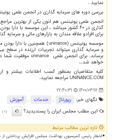
نمایید .
بررسی دوره های سرمایه گذاری در انجمن علمی یونین
گذاری در 40 کشور میباشد ، این موسسه با دا
برای افرادو علاقه مندان به بازارهای مالی و سرمایه گذ
موسسه یونیننس (
uninance
و سرمایه گذاری میتواند تجربیات ارزنده در سطح بین
برساند. برای انجمن علمی
uninance
موفقیت شما در 
خواهد شد...
کلیه متقاضیان بمنظور کسب اطلاعات بیشتر و ارت
UNINANCE.COM
مراجعه نمایید.
1400/03/12
22:40:31
تگهای خبر:
رپورتاژ
,
خدمات
,
آموزش
این مطلب مجلس ایران را پسندیدید؟
(0)
تازه ترین مطالب مرتبط
اخطار رئیس کمیسیون بهداشت مجلس افزایش پرداختی از جیب 