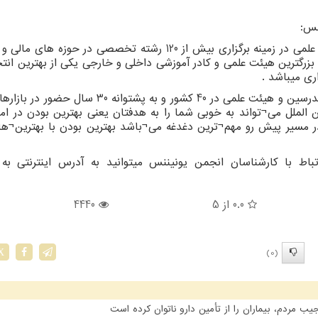
نس:
انجمن علمی یونیننس هم انون یکی از بهترین مراجع علمی در زمینه برگزاری بیش از 120 رشته تخصصی در حوز
را بودن بزرگترین هیئت علمی و کادر آموزشی داخلی و خارجی یکی از بهترین ان
اری میباشد .
) همچنین با دارا بودن مدرسین و هیئت علمی در 40 کشور و به پشتوانه 30 سا
 الملل می¬تواند به خوبی شما را به هدفتان یعنی بهترین بودن در امو
مسیر پیش رو مهم¬ترین دغدغه می¬باشد بهترین بودن با بهترین¬ه
باط با کارشناسان انجمن یونیننس میتوانید به آدرس اینترنتی به
0.0
از 5
4440
(0)
X
مردم، بیماران را از تأمین دارو ناتوان کرده است