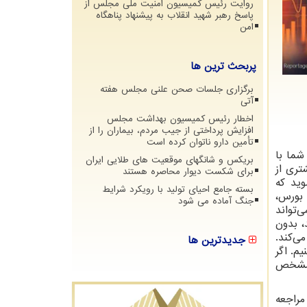
روایت رئیس کمیسیون امنیت ملی مجلس از
پاسخ رهبر شهید انقلاب به پیشنهاد پناهگاه
امن
پربحث ترین ها
برگزاری جلسات صحن علنی مجلس هفته
آتی
اخطار رئیس کمیسیون بهداشت مجلس
افزایش پرداختی از جیب مردم، بیماران را از
تأمین دارو ناتوان کرده است
شما با
بریکس و شانگهای موقعیت های طلایی ایران
تری از
برای شکست دیوار محاصره هستند
وید که
بسته جامع احیای تولید با رویکرد شرایط
 بورس،
جنگ آماده می شود
‌تواند
، بدون
ی‌کند.
جدیدترین ها
م. اگر
ن مشخص
راجعه