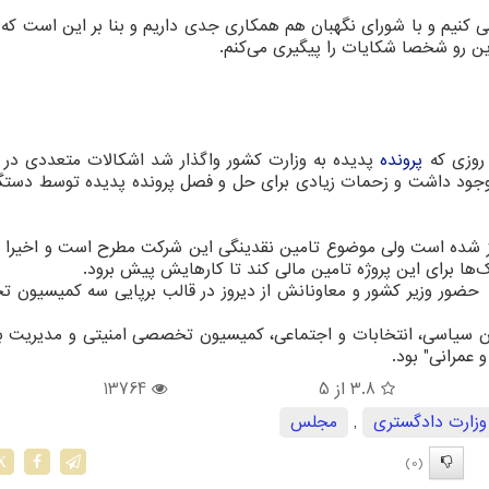
ا می كنیم و با شورای نگهبان هم همكاری جدی داریم و بنا بر این است كه 
ن رو شخصا شكایات را پیگیری می‌كنم.
 روزی كه
پرونده
پدیده به وزارت كشور واگذار شد اشكالات متعددی در 
 وجود داشت و زحمات زیادی برای حل و فصل پرونده پدیده توسط دستگ
از شده است ولی موضوع تامین نقدینگی این شركت مطرح است و اخیر
‌ها برای این پروژه تامین مالی كند تا كارهایش پیش برود.
 حضور وزیر كشور و معاونانش از دیروز در قالب برپایی سه كمیسیون
سیاسی، انتخابات و اجتماعی، كمیسیون تخصصی امنیتی و مدیریت بح
عمرانی" بود.
3.8
از 5
13764
وزارت دادگستری
,
مجلس
(0)
X