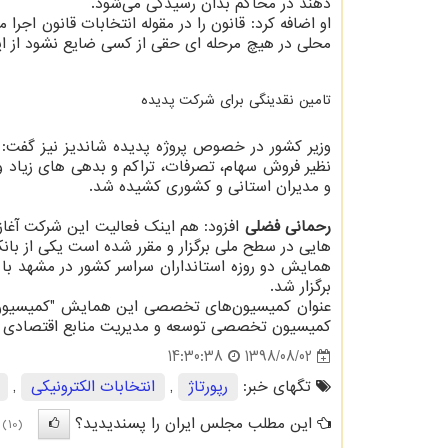
دهند در محاكم بدان رسیدگی می‌شود.
او اضافه كرد: قانون را در مقوله انتخابات قانون اجر
محلی در هیچ مرحله ای حقی از كسی ضایع نشود از ای
تامین نقدینگی برای شركت پدیده
وزیر كشور در خصوص پروژه پدیده شاندیز نیز گفت:
نظیر فروش سهام، تصرفات، تراكم و بدهی های زیاد
و مدیران استانی و كشوری كشیده شد.
رحمانی فضلی
افزود: هم اینك فعالیت این شركت آغ
هایی در سطح ملی برگزار و مقرر شده است یكی از بانك
همایش دو روزه استانداران سراسر كشور در مشهد با
برگزار شد.
عنوان كمیسیون‌های تخصصی این همایش "كمیسیون 
كمیسیون تخصصی توسعه و مدیریت منابع اقتصادی و 
1398/08/02
14:30:38
تگهای خبر:
رپورتاژ
,
انتخابات الكترونیكی
,
این مطلب مجلس ایران را پسندیدید؟
(10)