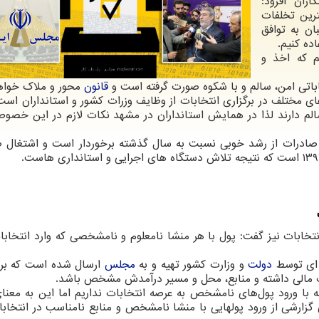
ران افزود:
رین تخلفات
ن به توافق
ده كنیم.
م كه اخذ و
تخاباتی امن، سالم و با شكوه صورت گرفته است و
قانون
محور و ملاك خواهد
 مختلف در برگزاری انتخابات از وظایف وزرات كشور و استانداران است 
الم دارند لذا در همایش استانداران در مشهد نكات لازم در این خصو
 و صادرات از رشد خوبی نسبت به سال گذشته برخوردار است و اشتغال 
خابات نیز گفت: پول با هر منشا نامعلوم و نامشخصی كه وارد انتخابا
ه ای توسط
دولت
و وزارت كشور تهیه و به
مجلس
ارسال شده است كه بر
رت مالی داشته و منابع، محل و مسیر درآمدش مشخص باشد.
ه با ورود پول‌های نامشخص به عرصه انتخابات نداریم اما این به معنا
ارشی از ورود پولهایی با منشا نامشخص و منابع نامناسب در انتخابات