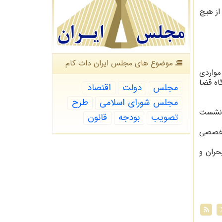
از هیچ
موضوع های مجلس ایران دات كام
مواردی
اه قضا
مجلس
دولت
اقتصاد
مجلس شورای اسلامی
طرح
ا نشست
تصویب
بودجه
قانون
 تخصصی
ران و