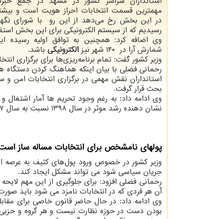
استانداران سراسر كشور در مشهد در جمع خبرنگا
مهمترین قسمت انتخابات احراز هویت است و بیشت
در این بخش رخ می‌دهد از این رو با شورای نگهبا
رسیدیم كه از سیستم الكترونیكی برای این بخش استفا
وی اضافه كرد: همچنین به توافق اولیه رسیده ای
شمارش آرا در ۱۴۰ شهر نیز
الكترونیكی
باشد.
وزیر كشور گفت: تمام برنامه‌ریزی‌ها برای برگزاری ان
رحمانی فضلی با بیان اینكه هماهنگ كردن دستگاه های
استانداران نقش مهمی در برگزاری انتخابات امن و س
بحث قرار گرفت.
وی ادامه داد: به رغم وجود تحریم ها آمار اشتغال
نشان دهنده رشد موثر در سال ۱۳۹۸ نسبت به سال ۱۳۹۷ است كه نتیجه تلاش دستگاه های اجرایی و استانداری هاست.
پولهای نامشخص برای انتخابات مساله ساز است
وزیر كشور در خصوص ورود پول‌های كثیف به عرصه انت
جریان سیاسی شود می تواند مشكل ایجاد كند.
رحمانی فضلی افزود: برای جلوگیری از این مهم لایح
آن هر فردی كه در انتخابات نامزد می شود باید صو
وی ادامه داد: در حال حاضر قانون خاصی برای مقابل
بودن دست در حوزه نظارت نیست و هر گروه و حزبی گز