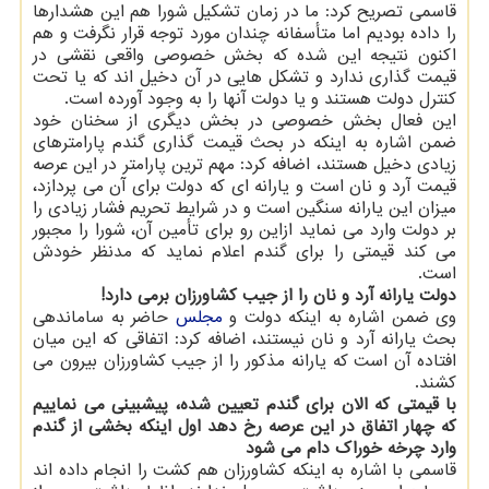
قاسمی تصریح کرد: ما در زمان تشکیل شورا هم این هشدارها
را داده بودیم اما متأسفانه چندان مورد توجه قرار نگرفت و هم
اکنون نتیجه این شده که بخش خصوصی واقعی نقشی در
قیمت گذاری ندارد و تشکل هایی در آن دخیل اند که یا تحت
کنترل دولت هستند و یا دولت آنها را به وجود آورده است.
این فعال بخش خصوصی در بخش دیگری از سخنان خود
ضمن اشاره به اینکه در بحث قیمت گذاری گندم پارامترهای
زیادی دخیل هستند، اضافه کرد: مهم ترین پارامتر در این عرصه
قیمت آرد و نان است و یارانه ای که دولت برای آن می پردازد،
میزان این یارانه سنگین است و در شرایط تحریم فشار زیادی را
بر دولت وارد می نماید ازاین رو برای تأمین آن، شورا را مجبور
می کند قیمتی را برای گندم اعلام نماید که مدنظر خودش
است.
دولت یارانه آرد و نان را از جیب کشاورزان برمی دارد!
وی ضمن اشاره به اینکه دولت و
مجلس
حاضر به ساماندهی
بحث یارانه آرد و نان نیستند، اضافه کرد: اتفاقی که این میان
افتاده آن است که یارانه مذکور را از جیب کشاورزان بیرون می
کشند.
با قیمتی که الان برای گندم تعیین شده، پیشبینی می نماییم
که چهار اتفاق در این عرصه رخ دهد اول اینکه بخشی از گندم
وارد چرخه خوراک دام می شود
قاسمی با اشاره به اینکه کشاورزان هم کشت را انجام داده اند