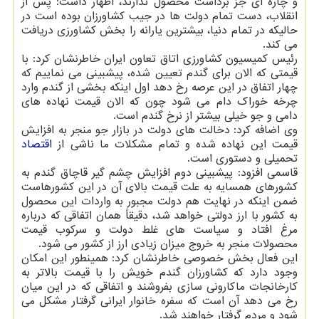
و چاره ای جز برداشت محصول ندارند، اظهار داشت: پس از
انقلاب، دست تمام دولت ها در جیب کشاورزان بوده است در
حالیکه در تمام دنیا، بیشترین یارانه را بخش کشاورزی دریافت
می کند.
رئیس کمیسیون کشاورزی اتاق تعاون ایران خاطرنشان کرد: با
قیمتی که الان برای گندم تعیین شده، پیشبینی می نماییم که
چهار اتفاق در این عرصه رخ دهد اول اینکه بخشی از گندم وارد
چرخه خوراک دام می شود چون که الان قیمت نهاده های
دامی و جو خیلی بیشتر از نرخ گندم است.
وی اضافه کرد: دخالت های دولت در بازار جو منجر به افزایش
قیمت این نهاده شده و تمام مشکلات ما ناشی از
اقتصاد
تحمیلی و دستوری است.
قاسمی افزود: پیشبینی دوم افزایش چشم گیر قاچاق گندم به
کشورهای همسایه به علت قیمت بالای آن در این کشورهاست
ضمن اینکه در نهایت هم دولت مجبور به واردات این محصول
به کشور با ارز دولتی خواهد شد، دقیقاً همان اتفاقی که درباره
مرغ افتاد و سیاست های غلط دولت و سرکوب قیمت
محصولات منجر به خروج میزان زیادی ارز از کشور می شود.
این فعال بخش خصوصی خاطرنشان کرد: همینطور این امکان
وجود دارد که کشاورزان گندم خویش را با قیمت بالاتر به
کارخانجات ماکارونی سازی بفروشند و اتفاقی که در این میان
رخ می دهد آن است که سفره خانوار ایرانی گرفتار مشکل می
شود و مردم گرفتار خواهند شد.