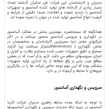
مديران و كارشناسان اين شركت طی ساليان گذشته تعداد
بسيار زيادی از كارخانه های توليد كننده آسانسور و تجهيزات
آسانسور را بازديد نموده و اطلاعات نسبتا دقيقي از شرايط و
كيفيت انواع آسانسور توليد شده در جهان را تجربه نموده اند.
همانگونه كه مستحضريد مهمترين بخش در عملکرد آسانسور
در نگهداری و سرويس آسانسور متصور ميباشد و در اکثر
شرکتهای معتبر دنيا مجربترين کارشناسان و متخصصان در
بخش نگهداری (
Maintenance)
متمرکز ميباشند زيرا کارکرد
صحيح و دقيق تجهيزات نصب شده مستلزم نظارت و کنترل و
اجرای سرويسهای منظم مي باشد. لازم بذکر است که در بعضی
مواقع عيب يابی و رفع خطاها از راه اندازی اوليه تجهيزات
مشکلتر بوده که اين مهم توجه خاص شرکت ها را در بکارگيری
نيروهای با سابقه و آزموده در بر دارد.
سرويس و نگهداری آسانسور
با توجه به اينکه عمده سابقه راهبری مديران شرکت کارما
آسانسور در زمينه ارائه خدمات سرويس و نگهداری آسانسورها