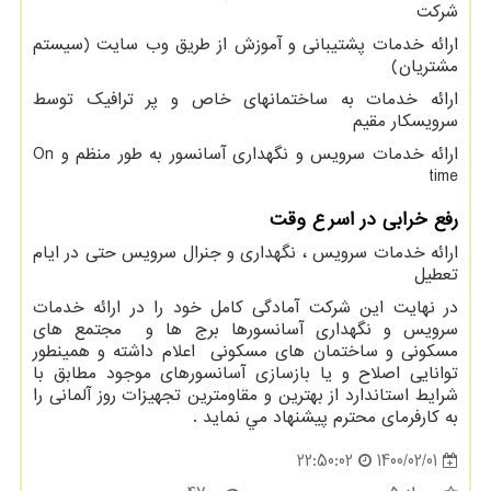
شرکت
ارائه خدمات پشتیبانی و آموزش از طریق وب سایت (سیستم
مشتریان)
ارائه خدمات به ساختمانهای خاص و پر ترافیک توسط
سرویسکار مقیم
ارائه خدمات سرویس و نگهداری آسانسور به طور منظم و
On
time
رفع خرابی در اسرع وقت
ارائه خدمات سرویس ، نگهداری و جنرال سرویس حتی در ایام
تعطیل
در نهايت اين شركت آمادگی كامل خود را در ارائه خدمات
سرويس و نگهداري آسانسورها برج ها و مجتمع های
مسکونی و ساختمان های مسکونی اعلام داشته و همينطور
توانايی اصلاح و يا بازسازی آسانسورهای موجود مطابق با
شرايط استاندارد از بهترين و مقاومترين تجهيزات روز آلمانی را
به كارفرمای محترم پيشنهاد مي نمايد .
1400/02/01
22:50:02