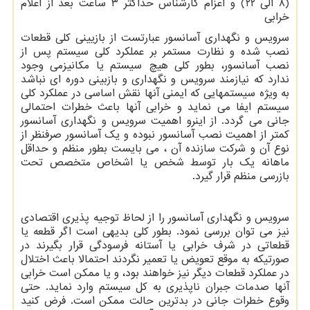
(۸ الی ۲۲) و اعزام کارشناس حداکثر ۳ ساعت بعد از اعلام
خرابی
سرویس و نگهداری آسانسور عبارتست از بازیینی کلی قطعات
نصب شده و نظارت مستمر بر عملکرد کلی سیستم پس از
نصب آسانسور، بطور کلی هیچ سیستم یا مکانیزمی وجود
ندارد که نیازمند سرویس و نگهداری و بازبینی دوره ای نباشد
به ویژه سیستمهایی که ایمنی آنها نقش اساسی در عملکرد کلی
سیستم ایفا می نماید و خرابی آنها باعث خطرات احتمالی
جانی می گردد. از اینرو اهمیت سرویس و نگهداری آسانسور
کمتر از اهمیت نصب آسانسور نبوده و یک آسانسور صرفنظر از
نوع آن و شرکت سازنده آن ، می بایست بطور منظم و حداقل
ماهانه یک بار توسط شخص یا اشخاص متخصص تحت
بازرسی منظم قرار گیرد.
سرویس و نگهداری آسانسور را از لحاظ توجیه پذیری اقتصادی
نیز می توان بررسی نمود. بطور کلی بدیهی است اگر قطعه یا
قطعاتی در شرف خرابی یا آستانه فرسودگی قرار بگیرند در
صورتیکه به موقع تعویض یا تعمیر نگردند احتمالا باعث اختلال
در عملکرد قطعات دیگر نیز خواهند بود، و یا ممکن است خرابی
آنها صدمات جبران ناپذیری به کل سیستم وارد نماید. حتی
وقوع خطرات جانی در بدترین حالت ممکن است. فرض کنید