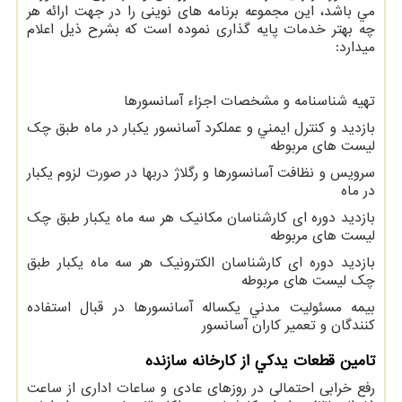
مي باشد، اين مجموعه برنامه های نوينی را در جهت ارائه هر
چه بهتر خدمات پايه گذاری نموده است که بشرح ذيل اعلام
ميدارد:
تهيه شناسنامه و مشخصات اجزاء آسانسورها
بازديد و كنترل ايمني و عملكرد آسانسور يكبار در ماه طبق چك
ليست های مربوطه
سرويس و نظافت آسانسورها و رگلاژ دربها در صورت لزوم يكبار
در ماه
بازديد دوره اي كارشناسان مكانيك هر سه ماه يكبار طبق چك
ليست های مربوطه
بازديد دوره اي كارشناسان الكترونيك هر سه ماه يكبار طبق
چك ليست های مربوطه
بيمه مسئوليت مدني يكساله آسانسورها در قبال استفاده
كنندگان و تعمير كاران آسانسور
تامين قطعات يدكي از كارخانه سازنده
رفع خرابی احتمالی در روزهای عادی و ساعات اداری از ساعت