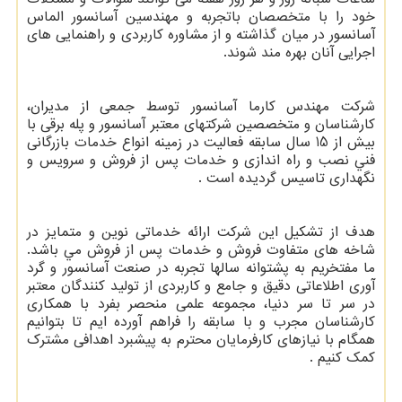
خود را با متخصصان باتجربه و مهندسین آسانسور الماس
آسانسور در میان گذاشته و از مشاوره کاربردی و راهنمایی های
اجرایی آنان بهره مند شوند.
شرکت مهندس کارما آسانسور توسط جمعی از مديران،
كارشناسان و متخصصين شركتهای معتبر آسانسور و پله برقی با
بيش از 15 سال سابقه فعاليت در زمينه انواع خدمات بازرگانی
فني نصب و راه اندازی و خدمات پس از فروش و سرویس و
نگهداری تاسيس گرديده است .
هدف از تشكيل اين شركت ارائه خدماتی نوين و متمايز در
شاخه های متفاوت فروش و خدمات پس از فروش مي باشد.
ما مفتخريم به پشتوانه سالها تجربه در صنعت آسانسور و گرد
آوری اطلاعاتی دقيق و جامع و كاربردی از توليد كنندگان معتبر
در سر تا سر دنيا، مجموعه علمی منحصر بفرد با همكاری
كارشناسان مجرب و با سابقه را فراهم آورده ايم تا بتوانيم
همگام با نيازهای كارفرمايان محترم به پيشبرد اهدافی مشترك
كمك كنيم .