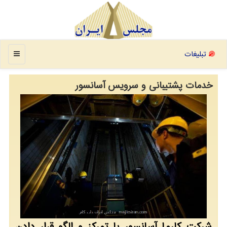
منو
تبلیغات
خدمات پشتیبانی و سرویس آسانسور
شركت كارما آسانسور با تمركز و الگو قرار دادن