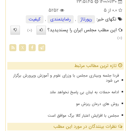
1400/01/30
23:51:45
0.0
از 5
5252
تگهای خبر:
رپورتاژ
,
رضایتمندی
,
كیفیت
این مطلب مجلس ایران را پسندیدید؟
(0)
(0)
X
تازه ترین مطالب مرتبط
فردا جلسه وبیناری مجلس با وزرای علوم و آموزش وپرورش برگزار
می‎ شود
ادامه حملات به لبنان بی پاسخ نخواهد ماند
روش های درمان ریزش مو
مجلس با افزایش اعتبار کالا برگ موافق است
نظرات بینندگان در مورد این مطلب