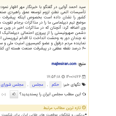
سید احمد آوایی در گفتگو با خبرنگار مهر اظهار نمود:
تأسیسات اتمی نطنز، لزوم توسعه عمق راهبردی صن
کشور را نشان داده است بخصوص اینکه پیشرفت در
موضع تیم دیپلماسی ما را در مذاکرات برجام تقویت م
وی اضافه کرد: آنچنان که در مذاکرات اخیر در وین 
دشمن صهیونیستی را از پیروزی احتمالی دیپلماتیک ایر
نه چندان دور به وحشت انداخت تا اقدام تروریستی ا
نماینده مردم دزفول و عضو کمیسیون امنیت ملی و
۶۰ درصد نقطه عطفی در پیشرفت صنعت هسته ای کشورمان و پاسخ محکمی به خرابکاری های رژیم صهیونیستی خواهد بود.
منبع:
majlesiran.com
1400/01/26
17:54:18
تگهای خبر:
حكم
,
مجلس
,
مجلس شورای ا
این مطلب مجلس ایران را پسندیدید؟
(0)
تازه ترین مطالب مرتبط
بریکس و شانگهای موقعیت های طلایی ایران برای شکست د