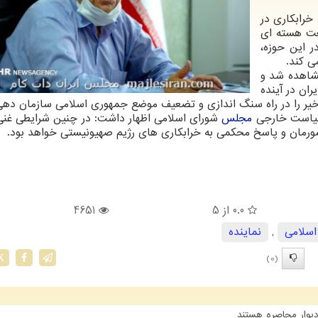
 خرابکاری در
عت هسته ای
 این حوزه،
ی کند.
مشاهده شد و
ان در آینده
خیر را در راه سنگ اندازی و تضعیف موضع جمهوری اسلامی سازمان دهی
 سیاست خارجی
مجلس
شورای اسلامی اظهار داشت: در چنین شرایطی غن
0.0
از 5
4651
سلامی
,
نماینده
(0)
X
یوار محاصره هستند