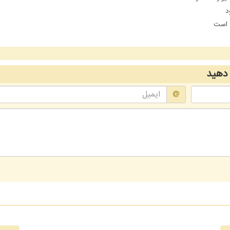
د
ن است
دهید