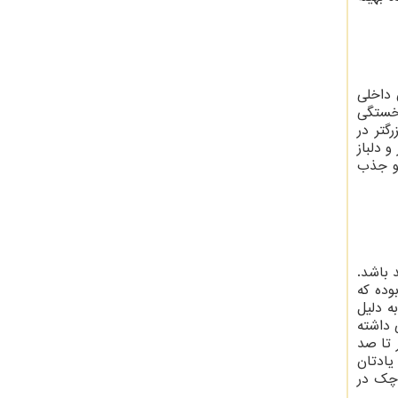
 داخلی
 خستگی
گتر در
 دلباز
 و جذب
 باشد.
وده که
 دلیل
 داشته
 تا صد
یادتان
وچک در