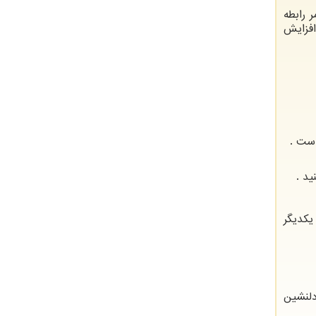
 رابطه
افزایش
است .
ید .
یکدیگر
دلنشین