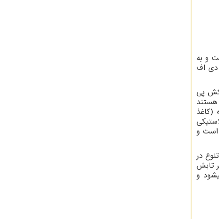
ت و به
 دی اف
وکش پی
 هستند
(کاغذ
استیکی
 است و
نوع در
ر تابش
­شود و