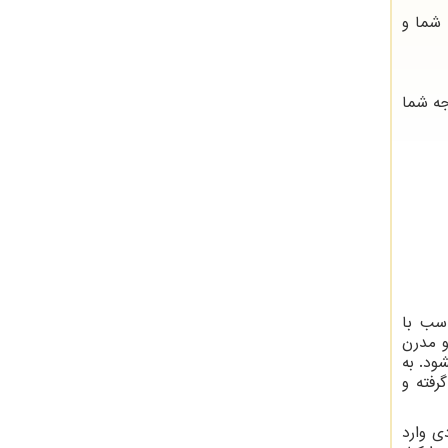
 شما و
جه شما
اسب با
و مدرن
ود. به
رفته و
ی وارد