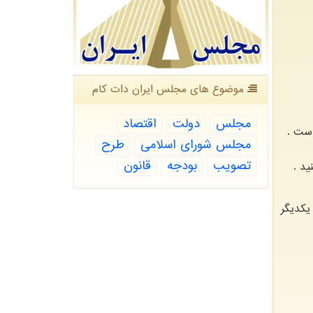
موضوع های مجلس ایران دات كام
مجلس
دولت
اقتصاد
است .
مجلس شورای اسلامی
طرح
تصویب
بودجه
قانون
ید .
یکدیگر