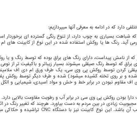
ی دارد که در ادامه به معرفی آنها میپردازیم:
 شباهت بسیاری به چوب دارد، از تنوع رنگی گسترده ­ای برخوردار اس
آید. رنگ ­ها یا روکش استفاده شده در این نوع از کابینت ­های ام
 که از نامش پیداست، دارای رنگ ­های براق بوده که توسط رنگ و یا ر
براق که توسط رنگ صیقلی می­شوند بسیار زیباتر و باکیفیت ­تر از نوعی
یقلی کردن توسط روکش پی وی سی، یک طرف ورق ام دی اف ملامینه 
ه شده و بر روی تخته کشیده می­شود) شده و طرف دیگر توسط روکش پل
 دی اف مقاوم نبودن در برابر خط و خش و مواد اسیدی، شیمیایی و الکل
 دارا بودن روکش پی وی سی در برابر آب و رطوبت مقاومت بالایی دارد. ت
جبوبیت زیادی در بین مردم به دست بیاورد. هرچند که تغییر رنگ در اث
ب آن باشد. این نوع کابینت نیز با دستگاه
CNC
تراشیده و حکاکی می