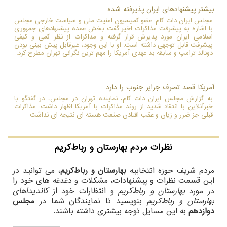
بیشتر پیشنهادهای ایران پذیرفته شده
مجلس ایران دات کام: عضو کمیسیون امنیت ملی و سیاست خارجی مجلس
با اشاره به پیشرفت مذاکرات اخیر گفت بخش عمده پیشنهادهای جمهوری
اسلامی ایران مورد پذیرش قرار گرفته و مذاکرات از نظر کمی و کیفی
پیشرفت قابل توجهی داشته است. او با این وجود، غیرقابل پیش بینی بودن
دونالد ترامپ و سابقه بد عهدی آمریکا را مهم ترین نگرانی تهران مطرح کرد.
آمریکا قصد تصرف جزایر جنوب را دارد
به گزارش مجلس ایران دات کام، نماینده تهران در مجلس، در گفتگو با
خبرآنلاین با انتقاد شدید از روند مذاکرات با آمریکا اظهار داشت: مذاکرات
قبلی جز ضرر و زیان و عقب افتادن صنعت هسته ای نتیجه ای نداشت
نظرات مردم
بهارستان و رباط‌کریم
مردم شریف حوزه انتخابیه
بهارستان و رباط‌کریم
، می توانید در
این قسمت نظرات و پیشنهادات، مشکلات و دغدغه های خود را
در مورد
بهارستان و رباط‌کریم
و انتظارات خود از
کاندیداهای
بهارستان و رباط‌کریم
بنویسید تا نمایندگان شما در
مجلس
دوازدهم
به این مسایل توجه بیشتری داشته باشند.