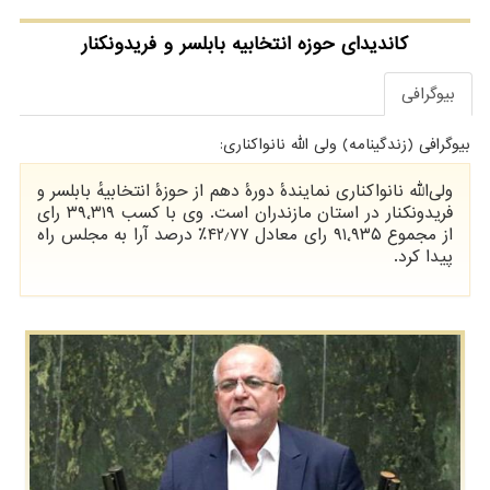
کاندیدای حوزه انتخابیه بابلسر و فریدونکنار
بیوگرافی
بیوگرافی (زندگینامه) ولی الله نانواکناری:
ولی‌الله نانواکناری نمایندهٔ دورهٔ دهم از حوزهٔ انتخابیهٔ بابلسر و
فریدونکنار در استان مازندران است. وی با کسب ۳۹٬۳۱۹ رای
از مجموع ۹۱٬۹۳۵ رای معادل ۴۲٫۷۷٪ درصد آرا به مجلس راه
پیدا کرد.