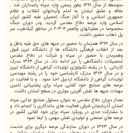
متوسطه از سال ۱۳۶۱ بطور رسمی وارد سپاه پاسداران شد .
علاقه و عشق ایشان به امام وآرمانهای انقلاب و نظام
جمهوری اسلامی و با آغاز جنگ تحمیلی علیه کشور ایران
اسلامی وارد عرصه دفاع مقدس گردید. ودر دوران جنگ
مخصوصا در عملیاتهای والفجر ۴-۳-۲ در مناطق گیلانغرب سر
پل ذهاب حضور داشت.
در سال ۱۳۶۲ همزمان با حضور در جبهه های حق علیه باطل و
بعد از انقلاب فرهنگی دانشگاه ها از دانشگاه تبریز قبول
وهمزمان با حضور در سپاه و شرکت در دفاع مقدس
تحصیلات دانشگاهی را نیز ادامه داد. در سال ۱۳۶۴ مدرک
کاردانی را در رشته تکنولوژی تولیدات گیاهی از دانشگاه تبریز
و در سال ۱۳۷۴ مدرک کارشناسی خود را در رشته مهندسی
تولیدات گیاهی از دانشگاه اردبیل اخذ نمود . و با فعالیت در
عرصه های صنایع خود کفایی سپاه برای پشتیبانی تامین
مهمات جبهه ها نقش آفرینی موثری در سطح استان داشت.
بعداز دوران دفاع مقدس به عنوان مسئول صنایع غذایی سپاه
استان آذربایجان شرقی فعالیت های ماندگاری را انجام داد و
با مشارکت جدی در رویکرد سپاه برای خود کفایی کشور در
عرصه های صنعتی و تولیدی نقش مهمی را ایفا نمود
در سال ۱۳۷۳ در دوران سازندگی عرصه دیگری برای خدمت
کردن فراهم گردید و بعنوان مدیر عامل سازمان پارکها و