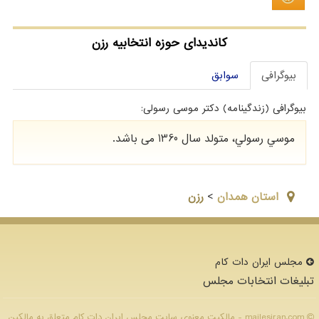
کاندیدای حوزه انتخابیه رزن
بیوگرافی
سوابق
بیوگرافی (زندگینامه) دکتر موسی رسولی:
موسي رسولي، متولد سال 1360 می باشد.
استان همدان
>
رزن
مجلس ایران دات كام
تبلیغات انتخابات مجلس
majlesiran.com - مالکیت معنوی سایت مجلس ایران دات كام متعلق به مالکین