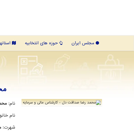
مجلس ایران
حوزه های انتخابیه
استانها
مح
نام:
محم
نام خانو
شهرت:
م