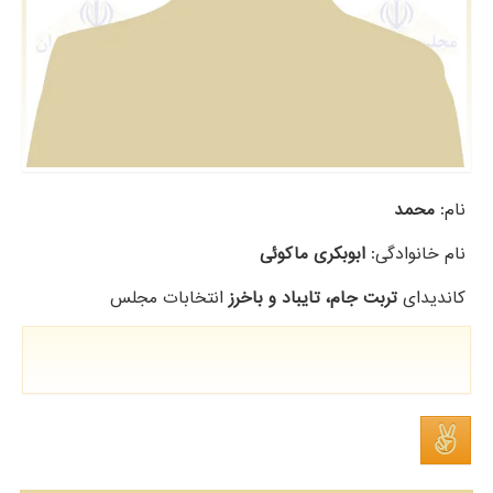
نام:
ﻣﺤﻤﺪ
نام خانوادگی:
اﺑﻮﺑﮑﺮی ﻣﺎﮐﻮﺋﯽ
کاندیدای
تربت جام، تایباد و باخرز
انتخابات مجلس