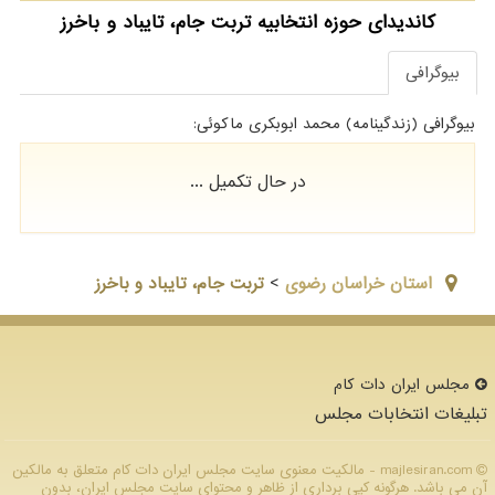
کاندیدای حوزه انتخابیه تربت جام، تایباد و باخرز
بیوگرافی
بیوگرافی (زندگینامه) ﻣﺤﻤﺪ اﺑﻮﺑﮑﺮی ﻣﺎﮐﻮﺋﯽ:
در حال تکمیل ...
استان خراسان رضوي
>
تربت جام، تایباد و باخرز
مجلس ایران دات كام
تبلیغات انتخابات مجلس
majlesiran.com - مالکیت معنوی سایت مجلس ایران دات كام متعلق به مالکین
آن می باشد. هرگونه کپی برداری از ظاهر و محتوای سایت مجلس ایران، بدون