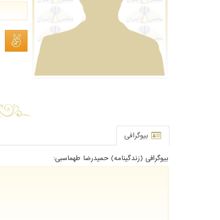
بیوگرافی
بیوگرافی (زندگینامه) ﺣﻤﯿﺪرﺿﺎ ﻃﻬﻤﺎﺳﺒﯽ: