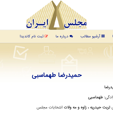
آرشیو مطالب
درباره ما
ثبت نام کاندیدا
ﺣﻤﯿﺪرﺿﺎ ﻃﻬﻤﺎﺳﺒﯽ
ﺪرﺿﺎ
ادگی:
ﻃﻬﻤﺎﺳﺒﯽ
ی
تربت حیدریه ، زاوه و مه ولات
انتخابات مجلس