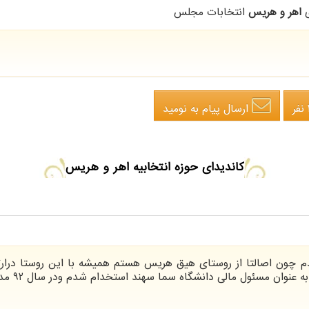
ی
اهر و هریس
انتخابات مجلس
ارسال پیام
به نومید
کاندیدای حوزه انتخابیه اهر و هریس
متولد شدم چون اصالتا از روستای هیق هریس هستم همیشه با این روستا درا
دانشگاه سما سهند استخدام شدم ودر سال 92 مدرک کارشناسی ارشد حسابداری دریافت کردم .