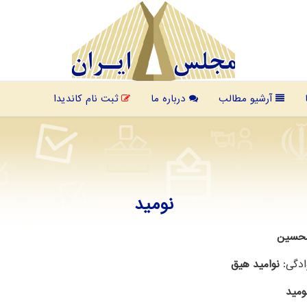
آرشیو مطالب
درباره ما
ثبت نام کاندیدا
نومید
محسین
ادگی:
نوامید هیق
ومید