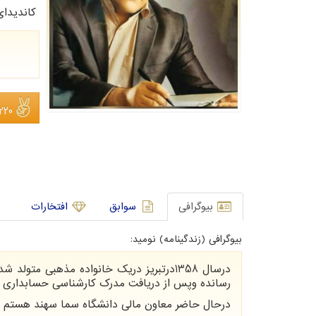
کاندیدا
220 نفر
بیوگرافی
سوابق
افتخارات
بیوگرافی (زندگینامه) نومید:
درسال 1358درتبریز دریک خانواده مذهبی 
رسانده وپس از دریافت مدرک کارشناسی حسابداری به عنوان مسئول مالی 
درحال حاضر معاون مالی دانشگاه سما سهند هستم