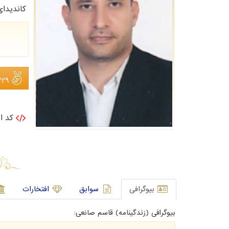
کاندیدا
229 نف
کد ان
بیوگرافی
سوابق
افتخارات
بیوگرافی (زندگینامه) قاسم صانعی: