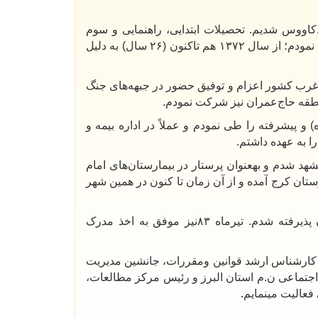
اووس شدیم. تحصیلات ابتدایی، راهنمایی و سوم
از دبیرستان ابن‌یمین سبزوار اخذ نمودم؛ از سال ۱۳۷۲ هم تاکنون (۲۶ سال) به دلیل
 غرب کشور اعزام و توفیق حضور در جبهه‌های جنگ
قه حاج‌عمران نیز شرکت نمودم
.
 پیشرفته را طی نمودم و عملاً در اداره بیمه و
 به عهده داشتم
.
 شدم و بهعنوان پرستار در بیمارستان‌های امام
تان کرج آمده و از آن زمان تا کنون در همین شهر
 پذیرفته شدم. تیرماه
۸۳
نیز موفق به اخذ مدرک
کارشناس ارشد قوانین و‌مقررات، جانشین مدیریت
 اجتماعی ن.م استان البرز و رئیس مرکز مطالعات،
.
فعالیت مینمایم