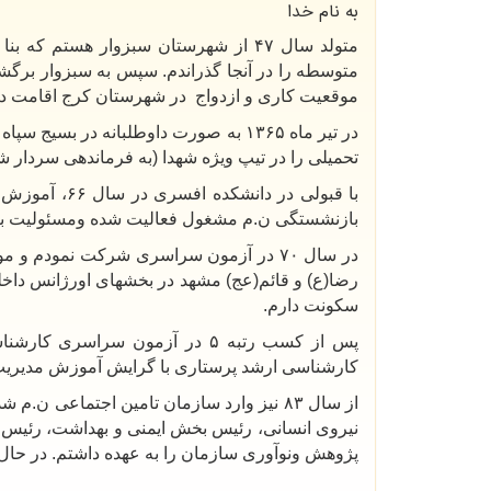
به نام خدا
متولد سال
۴۷
از شهرستان سبزوار هستم که بنا 
متوسطه را در آنجا گذراندم. سپس به سبزوار برگشته
موقعیت کاری و ازدواج در شهرستان کرج اقامت دا
در تیر ماه
۱۳۶۵
به صورت داوطلبانه در بسیج سپاه 
تحمیلی را در تیپ ویژه شهدا (به فرماندهی سردار ش
با قبولی در دانشکده افسری در سال
۶۶
، آموزش ه
بازنشستگی ن.م مشغول فعالیت شده ومسئولیت برقر
در سال
۷۰
در آزمون سراسری شرکت نمودم و‌ موفق
رضا(ع) و قائم(عج) مشهد در بخشهای اورژانس داخ
سکونت دارم
.
پس از کسب رتبه
۵
در آزمون سراسری کارشنا
کارشناسی ارشد پرستاری با گرایش آموزش مدیری
از سال
۸۳
نیز وارد سازمان تامین اجتماعی ن.م ش
نیروی انسانی، رئیس بخش ایمنی و ‌بهداشت، رئیس ت
پژوهش و‌نوآوری سازمان را به عهده داشتم. در حال