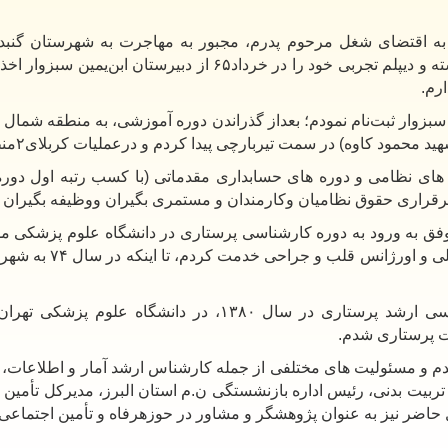
به اقتضای شغل مرحوم پدرم، مجبور به مهاجرت به شهرستان گنبدک
 و دیپلم تجربی خود را در خرداد
۶۵
رم.
سبزوار ثبت‌نام نمودم؛ بعداز گذراندن دوره آموزشی، به منطقه شمال
هید محمود کاوه) در سمت تیربارچی پیدا کردم و درعملیات کربلای
۲
منط
ای نظامی و دوره های حسابداری مقدماتی (با کسب رتبه اول دوره) و
اری حقوق نظامیان و‌کارمندان و مستمری بگیران ووظیفه بگیران را
 به ورود به دوره کارشناسی پرستاری در دانشگاه علوم پزشکی مشهد
لی و اورژانس قلب و جراحی خدمت کردم، تا اینکه در سال
۷۴
به شهرس
سی ارشد پرستاری در سال
۱۳۸۰
، در دانشگاه علوم پزشکی تهران
ت پرستاری شدم
.
دم و مسئولیت های مختلفی از جمله کارشناس ارشد آمار و اطلاعات، 
ربیت بدنی، رئیس اداره بازنشستگی ن.م استان البرز، مدیرکل تأمین
 حاضر نیز به عنوان پژوهشگر و مشاور در حوزهرفاه و تأمین اجتماعی 