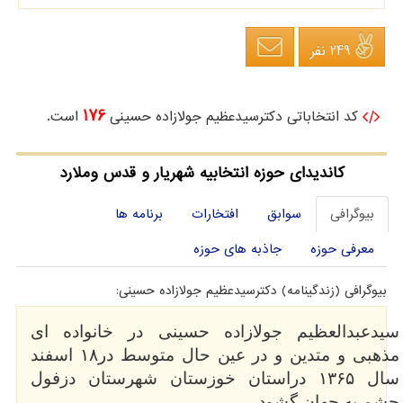
249 نفر
176
کد انتخاباتی دکترسیدعظیم جولازاده حسینی
است.
کاندیدای حوزه انتخابیه شهریار و قدس وملارد
بیوگرافی
سوابق
افتخارات
برنامه ها
معرفی حوزه
جاذبه های حوزه
بیوگرافی (زندگینامه) دکترسیدعظیم جولازاده حسینی:
سیدعبدالعظیم جولازاده حسینی در خانواده ای
مذهبی و متدین و در عین حال متوسط در۱۸ اسفند
سال ۱۳۶۵ دراستان خوزستان شهرستان دزفول
چشم به جهان گشود