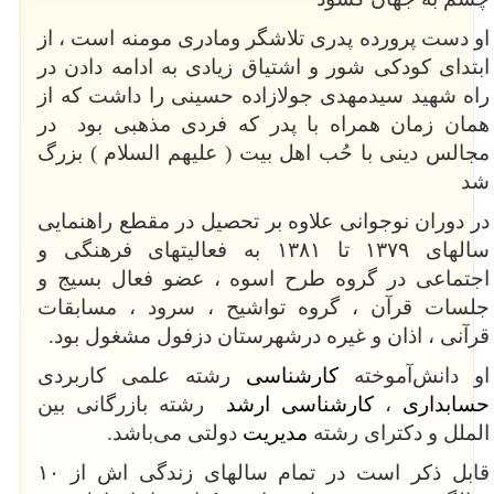
او دست پرورده پدری تلاشگر ومادری مومنه است ، از
ابتدای کودکی شور و اشتیاق زیادی به ادامه دادن در
راه شهید سیدمهدی جولازاده حسینی را داشت که از
همان زمان همراه با پدر که فردی مذهبی بود در
مجالس دینی با حُب اهل بیت ( علیهم السلام ) بزرگ
شد
در دوران نوجوانی علاوه بر تحصیل در مقطع راهنمایی
سالهای ۱۳۷۹ تا ۱۳۸۱ به فعالیتهای فرهنگی و
اجتماعی در گروه طرح اسوه ، عضو فعال بسیج و
جلسات قرآن ، گروه تواشیح ، سرود ، مسابقات
قرآنی ، اذان و غیره درشهرستان دزفول مشغول بود.
او دانش‌آموخته
کارشناسی
رشته علمی کاربردی
حسابداری
،
کارشناسی ارشد
رشته بازرگانی بین
الملل
و دکترای رشته
مدیریت
دولتی
می‌باشد.
قابل ذکر است در تمام سالهای زندگی­ اش از ۱۰