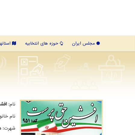
مجلس ایران
حوزه های انتخابیه
استانها
نام:
افش
نام خانو
شهرت:
د