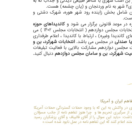
ن ارتقا یافت. مرکز این شهرستان شهر بن است شهری با مناظر طبیعی دیدنی و جذاب که به
ت.
 ۱۳۹۱ به شهرستان ارتقا یافت. این شهرستان شامل بخش زاینده رود شهر هوره، شهرک دشتی و
است.
 در موعد قانونی برگزار می شود و
کاندیداهای حوزه
پس از ثبت نام در وزارت کشور (یا فرمانداریها) و تایید صلاحیت، به تبلیغات می پردازند. کاندیداهای انتخابات مجلس دوازدهم ( انتخابات مجلس 1402 ) می
کاندیدا وغیره) ، ارتباط با کاندیدا ، اعلام طرفداری
ا صندلی
در مجلس می باشد.
انتخابات شهرکرد، بن و
ات مجلس دوازدهم
مشارکت بالایی با فعالیت تبلیغات
حیت شهرکرد، بن و سامان مجلس دوازدهم
دنبال کنید.
اهم ایران و آمریکا
 در واکنش به این که با وجود حملات گستردگی حملات آمریکا
ز سرگیری تحریم ها و چرا هنوز تفاهم نامه از جانب مسؤلان
ت: «باید این سوال را از آقای قالیباف و آقای پزشکیان رسید
ند اعلام کنند که این تفاهم نامه در عمل نابود شده است.»