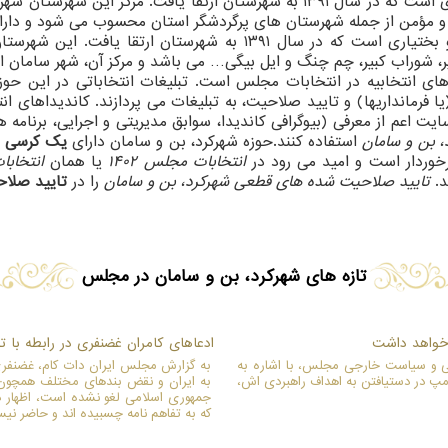
از شهرستان های زیبای استان چهارمحال و بختیاری است که در سال ۱۳۹۱ به شهرستا
شهرستان های پرگردشگر استان محسوب می شود و دارای۲ شهر به نام وردنجان و (یان چشمه) هس
نیز یکی از شهرستان های استان چهارمحال و بختیاری است که در سال
 شوراب کبیر، چم چنگ و ایل بیگی… می باشد و مرکز آن، شهر سامان 
ای انتخابیه در انتخابات مجلس است. تبلیغات انتخاباتی در این حوزه
 اعم از معرفی (بیوگرافی کاندیدا، سوابق مدیریتی و اجرایی، برنامه های 
، بن و سامان
استفاده کنند.حوزه شهرکرد، بن و سامان دارای
یک کرسی ی
رخوردار است و امید می رود در
انتخابات مجلس 1402
یا همان
انتخاب
د.
تایید صلاحیت شده های قطعی شهرکرد، بن و سامان
را در
تایید صلا
تازه های شهرکرد، بن و سامان در مجلس
 خواهد داشت
ادعاهای کامران غضنفری در رابطه با تف
 و سیاست خارجی مجلس، با اشاره به
به گزارش مجلس ایران دات کام، غضنفری
مپ در دستیافتن به اهداف راهبردی اش،
به ایران و نقض بندهای مختلف همچون ا
جمهوری اسلامی لغو نشده است، اظهار داش
که به تفاهم نامه چسبیده اند و حاضر نیست