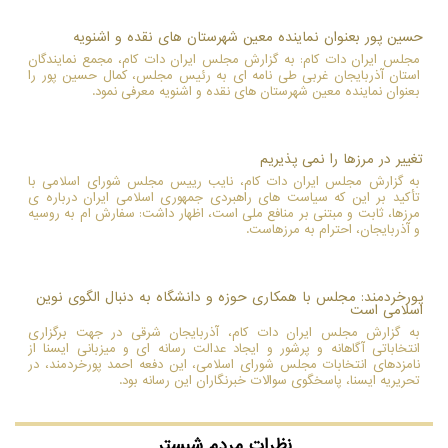
حسین پور بعنوان نماینده معین شهرستان های نقده و اشنویه
مجلس ایران دات کام: به گزارش مجلس ایران دات کام، مجمع نمایندگان
استان آذربایجان غربی طی نامه ای به رئیس مجلس، کمال حسین پور را
بعنوان نماینده معین شهرستان های نقده و اشنویه معرفی نمود.
تغییر در مرزها را نمی پذیریم
به گزارش مجلس ایران دات کام، نایب رییس مجلس شورای اسلامی با
تأکید بر این که سیاست های راهبردی جمهوری اسلامی ایران درباره ی
مرزها، ثابت و مبتنی بر منافع ملی است، اظهار داشت: سفارش ام به روسیه
و آذربایجان، احترام به مرزهاست.
پورخردمند: مجلس با همکاری حوزه و دانشگاه به دنبال الگوی نوین
اسلامی است
به گزارش مجلس ایران دات کام، آذربایجان شرقی در جهت برگزاری
انتخاباتی آگاهانه و پرشور و ایجاد عدالت رسانه ای و میزبانی ایسنا از
نامزدهای انتخابات مجلس شورای اسلامی، این دفعه احمد پورخردمند، در
تحریریه ایسنا، پاسخگوی سوالات خبرنگاران این رسانه بود.
نظرات مردم
شبستر