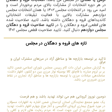
کرسی یا صندلی
در مجلس می باشد.
انتخابات قروه و دهگلان
در هر دوره انتخابات از مشارکت بالای مردم برخوردار است و
امید می رود در
انتخابات مجلس 1402
یا همان
انتخابات مجلس
دوازدهم
مشارکت بالایی با فعالیت تبلیغات انتخاباتی
کاندیداهای قروه و دهگلان داشته باشد.
تایید صلاحیت شده
های قطعی قروه و دهگلان
را در
تایید صلاحیت قروه و دهگلان
مجلس دوازدهم
دنبال کنید. تایید صلاحیت قطعی مجلس 1402
تازه های قروه و دهگلان در مجلس
تاکید بر توسعه بازارچه ها و مناطق آزاد در مرزهای مشترک ایران و
عراق
به گزارش مجلس ایران دات کام رییس مجلس شورای اسلامی ضمن تاکید
بر بر لزوم مبارزه با قاچاق کالا بوسیله نوار مرزی بین دو کشور، اظهار داشت:
ساماندهی مبادلات مرزی با توسعه بازارچه ها و مناطق آزاد تجاری در نقاط
مرزی ضروری می باشد.
دومین نوروز کرونایی هم می تواند تهدید باشد و هم فرصت
یک عضو مجمع نمایندگان استان کردستان ضمن اشاره به اظهارات مسؤلان
در مورد شیوع بیماری کرونای انگلیسی و آغاز موج چهارم اظهار داشت: تهدید
نوروز سال جاری از این جهت است که مردم رعایت های لازم و کافی را