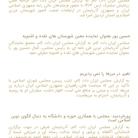
مجلس ایران دات کام: به گزارش مجلس ایران دات کام، مرحله اصلی
رزمایش مشترک ارس ۱۴۰۳ با حضور فرماندهان عالی رتبه جمهوری اسلامی
ایران و جمهوری آذربایجان در ارتفاعات صعب العبور شهرستان مرزی
اصلاندوز استان اردبیل اجرا شد.
حسین پور بعنوان نماینده معین شهرستان های نقده و اشنویه
مجلس ایران دات کام: به گزارش مجلس ایران دات کام، مجمع نمایندگان
استان آذربایجان غربی طی نامه ای به رئیس مجلس، کمال حسین پور را
بعنوان نماینده معین شهرستان های نقده و اشنویه معرفی نمود.
تغییر در مرزها را نمی پذیریم
به گزارش مجلس ایران دات کام، نایب رییس مجلس شورای اسلامی با
تأکید بر این که سیاست های راهبردی جمهوری اسلامی ایران درباره ی
مرزها، ثابت و مبتنی بر منافع ملی است، اظهار داشت: سفارش ام به روسیه
و آذربایجان، احترام به مرزهاست.
پورخردمند: مجلس با همکاری حوزه و دانشگاه به دنبال الگوی نوین
اسلامی است
به گزارش مجلس ایران دات کام، آذربایجان شرقی در جهت برگزاری
انتخاباتی آگاهانه و پرشور و ایجاد عدالت رسانه ای و میزبانی ایسنا از
نامزدهای انتخابات مجلس شورای اسلامی، این دفعه احمد پورخردمند، در