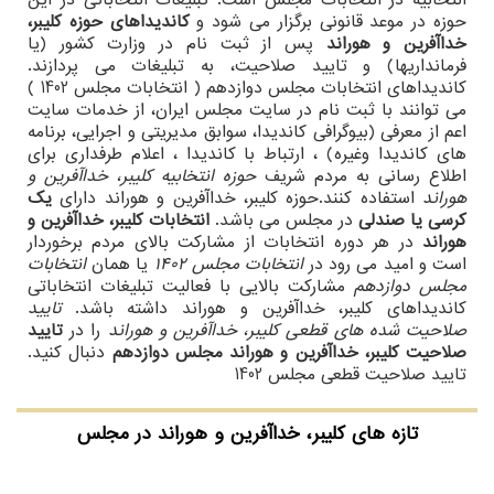
انتخابیه در انتخابات مجلس است. تبلیغات انتخاباتی در این
حوزه در موعد قانونی برگزار می شود و
کاندیداهای حوزه کلیبر،
خداآفرین و هوراند
پس از ثبت نام در وزارت کشور (یا
فرمانداریها) و تایید صلاحیت، به تبلیغات می پردازند.
کاندیداهای انتخابات مجلس دوازدهم ( انتخابات مجلس 1402 )
می توانند با ثبت نام در سایت مجلس ایران، از خدمات سایت
اعم از معرفی (بیوگرافی کاندیدا، سوابق مدیریتی و اجرایی، برنامه
های کاندیدا وغیره) ، ارتباط با کاندیدا ، اعلام طرفداری برای
اطلاع رسانی به مردم شریف
حوزه انتخابیه کلیبر، خداآفرین و
هوراند
استفاده کنند.حوزه کلیبر، خداآفرین و هوراند دارای
یک
کرسی یا صندلی
در مجلس می باشد.
انتخابات کلیبر، خداآفرین و
هوراند
در هر دوره انتخابات از مشارکت بالای مردم برخوردار
است و امید می رود در
انتخابات مجلس 1402
یا همان
انتخابات
مجلس دوازدهم
مشارکت بالایی با فعالیت تبلیغات انتخاباتی
کاندیداهای کلیبر، خداآفرین و هوراند داشته باشد.
تایید
صلاحیت شده های قطعی کلیبر، خداآفرین و هوراند
را در
تایید
صلاحیت کلیبر، خداآفرین و هوراند مجلس دوازدهم
دنبال کنید.
تایید صلاحیت قطعی مجلس 1402
تازه های کلیبر، خداآفرین و هوراند در مجلس