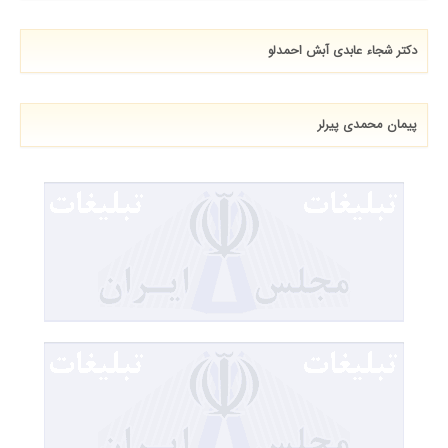
دکتر شجاء عابدی آبش احمدلو
پيمان محمدي پيرلر