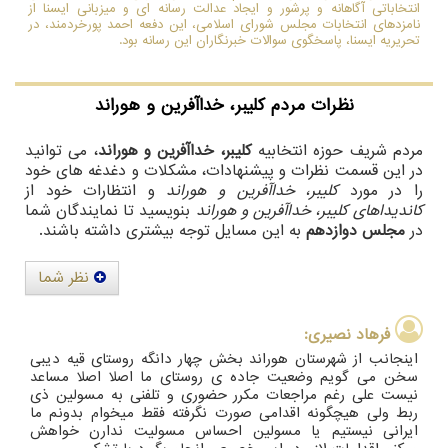
انتخاباتی آگاهانه و پرشور و ایجاد عدالت رسانه ای و میزبانی ایسنا از
نامزدهای انتخابات مجلس شورای اسلامی، این دفعه احمد پورخردمند، در
تحریریه ایسنا، پاسخگوی سوالات خبرنگاران این رسانه بود.
نظرات مردم
کلیبر، خداآفرین و هوراند
مردم شریف حوزه انتخابیه
کلیبر، خداآفرین و هوراند
، می توانید
در این قسمت نظرات و پیشنهادات، مشکلات و دغدغه های خود
را در مورد
کلیبر، خداآفرین و هوراند
و انتظارات خود از
کاندیداهای کلیبر، خداآفرین و هوراند
بنویسید تا نمایندگان شما
در
مجلس دوازدهم
به این مسایل توجه بیشتری داشته باشند.
نظر شما
فرهاد نصیری:
اینجانب از شهرستان هوراند بخش چهار دانگه روستای قیه دیبی
سخن می گویم وضعیت جاده ی روستای ما اصلا اصلا مساعد
نیست علی رغم مراجعات مکرر حضوری و تلفنی به مسولین ذی
ربط ولی هیچگونه اقدامی صورت نگرفته فقط میخوام بدونم ما
ایرانی نیستیم یا مسولین احساس مسولیت ندارن خواهش