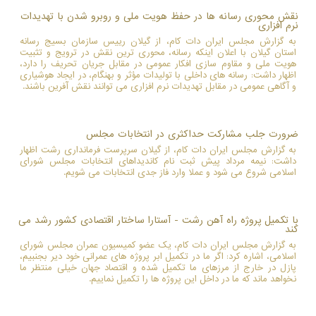
نقش محوری رسانه ها در حفظ هویت ملی و روبرو شدن با تهدیدات
نرم افزاری
به گزارش مجلس ایران دات کام، از گیلان رییس سازمان بسیج رسانه
استان گیلان با اعلان اینکه رسانه، محوری ترین نقش در ترویج و تثبیت
هویت ملی و مقاوم سازی افکار عمومی در مقابل جریان تحریف را دارد،
اظهار داشت: رسانه های داخلی با تولیدات مؤثر و بهنگام، در ایجاد هوشیاری
و آگاهی عمومی در مقابل تهدیدات نرم افزاری می توانند نقش آفرین باشند.
ضرورت جلب مشارکت حداکثری در انتخابات مجلس
به گزارش مجلس ایران دات کام، از گیلان سرپرست فرمانداری رشت اظهار
داشت: نیمه مرداد پیش ثبت نام کاندیداهای انتخابات مجلس شورای
اسلامی شروع می شود و عملا وارد فاز جدی انتخابات می شویم.
با تکمیل پروژه راه آهن رشت - آستارا ساختار اقتصادی کشور رشد می
کند
به گزارش مجلس ایران دات کام، یک عضو کمیسیون عمران مجلس شورای
اسلامی، اشاره کرد: اگر ما در تکمیل ابر پروژه های عمرانی خود دیر بجنبیم،
پازل در خارج از مرزهای ما تکمیل شده و اقتصاد جهان خیلی منتظر ما
نخواهد ماند که ما در داخل این پروژه ها را تکمیل نماییم.