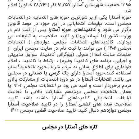
۱۳۹۵ جمعیت شهرستان آستارا ۹۱٬۲۵۷ نفر (۲۸٬۷۴۲ خانوار) اعلام
شد.
حوزه آستارا یکی از پر شورترین حوزه های انتخابیه در انتخابات
مجلس است. تبلیغات انتخاباتی در این حوزه در موعد قانونی
برگزار می شود و
کاندیداهای حوزه آستارا
پس از ثبت نام در
وزارت کشور (یا فرمانداریها) و تایید صلاحیت، به تبلیغات می
پردازند. کاندیداهای انتخابات مجلس دوازدهم ( انتخابات
مجلس 1402 ) می توانند با ثبت نام در سایت مجلس ایران، از
خدمات سایت اعم از معرفی (بیوگرافی کاندیدا، سوابق مدیریتی
و اجرایی، برنامه های کاندیدا وغیره) ، ارتباط با کاندیدا ، اعلام
طرفداری برای اطلاع رسانی به مردم شریف
حوزه انتخابیه آستارا
استفاده کنند.حوزه آستارا دارای
یک کرسی یا صندلی
در مجلس
می باشد.
انتخابات آستارا
در هر دوره انتخابات از مشارکت بالای
مردم برخوردار است و امید می رود در
انتخابات مجلس 1402
یا
همان
انتخابات مجلس دوازدهم
مشارکت بالایی با فعالیت
تبلیغات انتخاباتی کاندیداهای آستارا داشته باشد.
تایید
صلاحیت شده های قطعی آستارا
را در
تایید صلاحیت آستارا
مجلس دوازدهم
دنبال کنید. تایید صلاحیت قطعی مجلس 1402
تازه های آستارا در مجلس